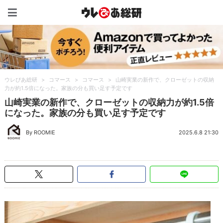
ウレぴあ総研（うれぴあ）
ウレぴあ総研
>
コマース
>
コマース
>
山崎実業の新作で、クローゼットの収納
力が約1.5倍になった。家族の分も買い足す予定です
山崎実業の新作で、クローゼットの収納力が約1.5倍
になった。家族の分も買い足す予定です
By ROOMIE
2025.6.8 21:30