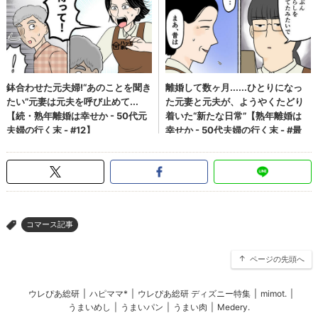
コマース記事
>
ページの先頭へ
ウレぴあ総研
|
ハピママ*
|
ウレぴあ総研 ディズニー特集
|
mimot.
|
うまいめし
|
うまいパン
|
うまい肉
|
Medery.