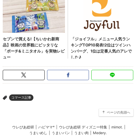
コマース記事
>
ページの先頭へ
ウレぴあ総研
|
ハピママ*
|
ウレぴあ総研 ディズニー特集
|
mimot.
|
うまいめし
|
うまいパン
|
うまい肉
|
Medery.