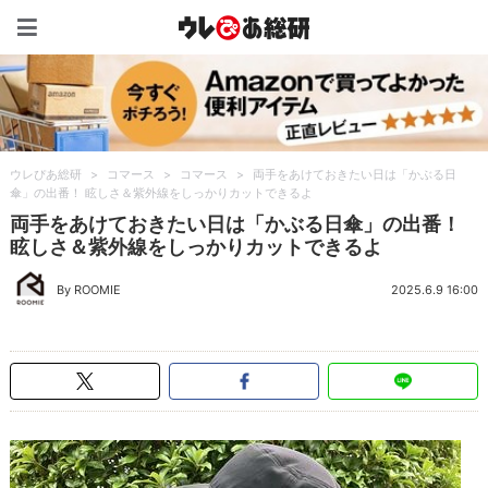
ウレぴあ総研（うれぴあ）
ウレぴあ総研
>
コマース
>
コマース
>
両手をあけておきたい日は「かぶる日
傘」の出番！ 眩しさ＆紫外線をしっかりカットできるよ
両手をあけておきたい日は「かぶる日傘」の出番！
眩しさ＆紫外線をしっかりカットできるよ
By ROOMIE
2025.6.9 16:00