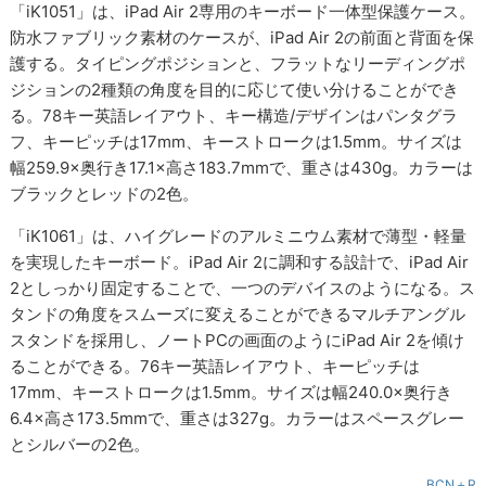
「iK1051」は、iPad Air 2専用のキーボード一体型保護ケース。
防水ファブリック素材のケースが、iPad Air 2の前面と背面を保
護する。タイピングポジションと、フラットなリーディングポ
ジションの2種類の角度を目的に応じて使い分けることができ
る。78キー英語レイアウト、キー構造/デザインはパンタグラ
フ、キーピッチは17mm、キーストロークは1.5mm。サイズは
幅259.9×奥行き17.1×高さ183.7mmで、重さは430g。カラーは
ブラックとレッドの2色。
「iK1061」は、ハイグレードのアルミニウム素材で薄型・軽量
を実現したキーボード。iPad Air 2に調和する設計で、iPad Air
2としっかり固定することで、一つのデバイスのようになる。ス
タンドの角度をスムーズに変えることができるマルチアングル
スタンドを採用し、ノートPCの画面のようにiPad Air 2を傾け
ることができる。76キー英語レイアウト、キーピッチは
17mm、キーストロークは1.5mm。サイズは幅240.0×奥行き
6.4×高さ173.5mmで、重さは327g。カラーはスペースグレー
とシルバーの2色。
BCN＋R