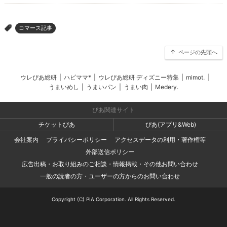
コマース記事
>
ページの先頭へ
ウレぴあ総研
|
ハピママ*
|
ウレぴあ総研 ディズニー特集
|
mimot.
|
うまいめし
|
うまいパン
|
うまい肉
|
Medery.
ぴあ関連サイト
チケットぴあ
ぴあ(アプリ&Web)
会社案内
プライバシーポリシー
アクセスデータの利用・著作権等
外部送信ポリシー
広告出稿・お取り組みのご相談・情報掲載・その他お問い合わせ
一般の読者の方・ユーザーの方からのお問い合わせ
Copyright (C) PIA Corporation. All Rights Reserved.