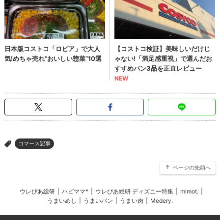
コマース記事
>
ページの先頭へ
ウレぴあ総研
|
ハピママ*
|
ウレぴあ総研 ディズニー特集
|
mimot.
|
うまいめし
|
うまいパン
|
うまい肉
|
Medery.