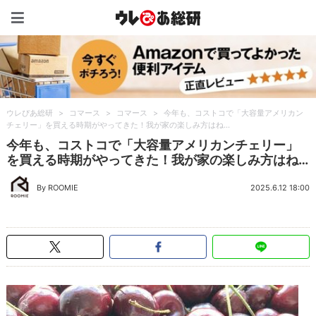
ウレぴあ総研（うれぴあ）
ウレぴあ総研
>
コマース
>
コマース
>
今年も、コストコで「大容量アメリカン
チェリー」を買える時期がやってきた！我が家の楽しみ方はね…
今年も、コストコで「大容量アメリカンチェリー」
を買える時期がやってきた！我が家の楽しみ方はね…
By ROOMIE
2025.6.12 18:00