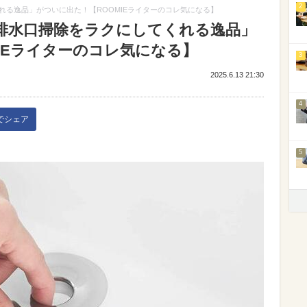
2
る逸品」がついに出た！【ROOMIEライターのコレ気になる】
排水口掃除をラクにしてくれる逸品」
IEライターのコレ気になる】
3
2025.6.13 21:30
4
kでシェア
5