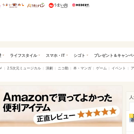
総研 ディズニー特集
mimot.
うまいめし
うまいパン
うまい肉
Medery.
ぴあ総研（うれぴあ）
愛
ライフスタイル
スマホ・IT
シゴト
プレゼント＆キャンペ
メ
2.5次元ミュージカル
演劇
ニコ動
本・マンガ
ゲーム
イベント
人
1