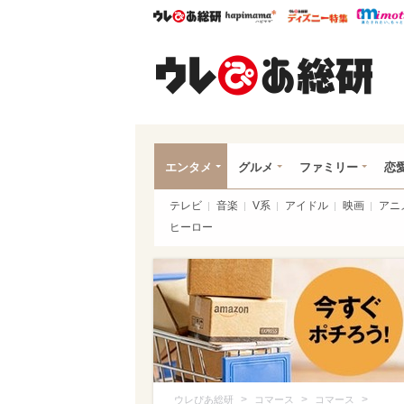
ウレぴあ総研
ハピママ*
ウレぴあ
ウレ
エンタメ
グルメ
ファミリー
恋
テレビ
音楽
V系
アイドル
映画
アニ
ヒーロー
>
>
>
ウレぴあ総研
コマース
コマース