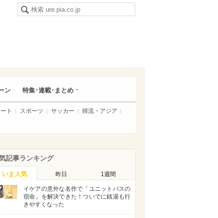
ーン
特集･連載･まとめ
アート
スポーツ
サッカー
韓流・アジア
気記事ランキング
いま人気
昨日
1週間
イケアの意外な名作で「ユニットバスの
宿命」を解決できた！ついでに銭湯も行
きやすくなった