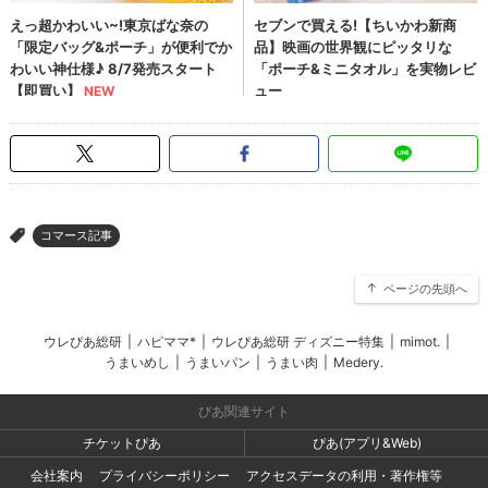
コマース記事
>
ページの先頭へ
ウレぴあ総研
|
ハピママ*
|
ウレぴあ総研 ディズニー特集
|
mimot.
|
うまいめし
|
うまいパン
|
うまい肉
|
Medery.
ぴあ関連サイト
チケットぴあ
ぴあ(アプリ&Web)
会社案内
プライバシーポリシー
アクセスデータの利用・著作権等