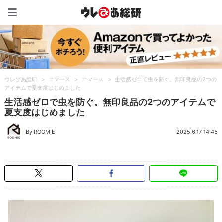
ウレぴあ総研（うれぴあ）
ウレぴあ総研
>
コマース
>
コマース
>
生活感ゼロで虫を防ぐ。無印良品の2つの
アイテムで夏支度はじめました
生活感ゼロで虫を防ぐ。無印良品の2つのアイテムで
夏支度はじめました
By ROOMIE
2025.6.17 14:45