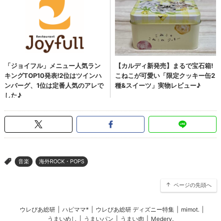
音楽
海外ROCK・POPS
>
ページの先頭へ
ウレぴあ総研
|
ハピママ*
|
ウレぴあ総研 ディズニー特集
|
mimot.
|
うまいめし
|
うまいパン
|
うまい肉
|
Medery.