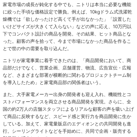
家電市場の成長が鈍化する中でも、ニトリは本当に必要な機能
に絞った手頃な価格設定で勝負。例えば、10kgドラム式洗濯乾
燥機では「欲しかったけど高くて手が出なかった」「設置した
いけどサイズが大きくて入らない」などの声に応え、10万円以
下でコンパクト設計の商品を開発。その結果、ヒット商品とな
った。顧客の声を拾って、今まで市場になかった商品を作るこ
とで世の中の需要を取り込んだ。
ニトリが家電事業に着手できたのは、「商品開発において、商
品部だけでなく、営業企画、店舗運営、物流、広告宣伝・広報
など、さまざまな部署が横断的に関わるプロジェクトチーム制
を導入したため」と家電商品部の関係者はいう。
また、大手家電メーカー出身の開発者も迎え入れ、機能性とコ
ストパフォーマンスを両立させる商品開発を実現。さらに、全
国の約2万人の店舗スタッフによるリアルな顧客の声を吸い上げ
て商品に反映するなど、スピード感と実行力を商品開発に生か
している。加えて、家電量販店のエディオンとの共同開発も進
行。シーリングライトなどを手始めに、共同で企画・販売する