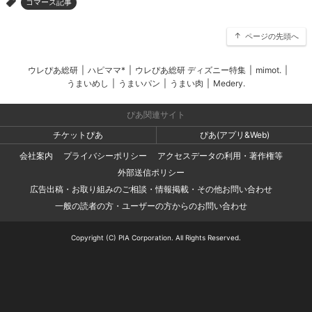
コマース記事
>
ページの先頭へ
ウレぴあ総研
|
ハピママ*
|
ウレぴあ総研 ディズニー特集
|
mimot.
|
うまいめし
|
うまいパン
|
うまい肉
|
Medery.
ぴあ関連サイト
チケットぴあ
ぴあ(アプリ&Web)
会社案内
プライバシーポリシー
アクセスデータの利用・著作権等
外部送信ポリシー
広告出稿・お取り組みのご相談・情報掲載・その他お問い合わせ
一般の読者の方・ユーザーの方からのお問い合わせ
Copyright (C) PIA Corporation. All Rights Reserved.