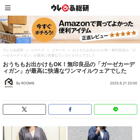
ウレぴあ総研（うれぴあ）
ウレぴあ総研
>
コマース
>
コマース
>
おうちもお出かけもOK！無印良品の「ガ
ーゼカーディガン」が最高に快適なワンマイルウェアでした
おうちもお出かけもOK！無印良品の「ガーゼカーデ
ィガン」が最高に快適なワンマイルウェアでした
By ROOMIE
2025.6.21 20:00