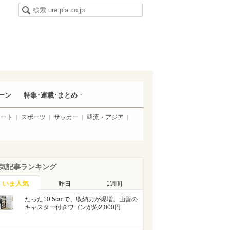
ーン
特集･連載･まとめ
アート
スポーツ
サッカー
韓流・アジア
気記事ランキング
いま人気
昨日
1週間
たった10.5cmで、収納力が爆増。山善の
キャスター付きワゴンが約2,000円