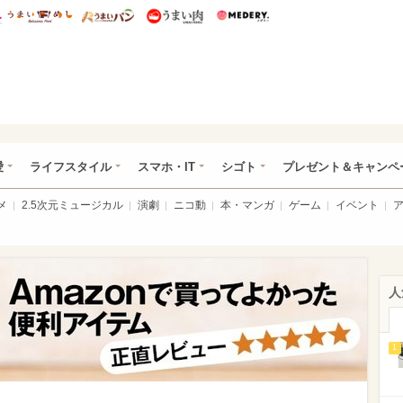
総研 ディズニー特集
mimot.
うまいめし
うまいパン
うまい肉
Medery.
ぴあ総研（うれぴあ）
愛
ライフスタイル
スマホ・IT
シゴト
プレゼント＆キャンペ
メ
2.5次元ミュージカル
演劇
ニコ動
本・マンガ
ゲーム
イベント
人
1