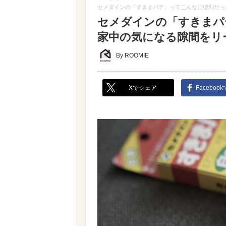
セメダインの「すきまパテ」ってこんなに便利だっ
セメダインの「すきまパ
家中の気になる隙間をリ
By ROOMIE
Xでシェア
Faceboo