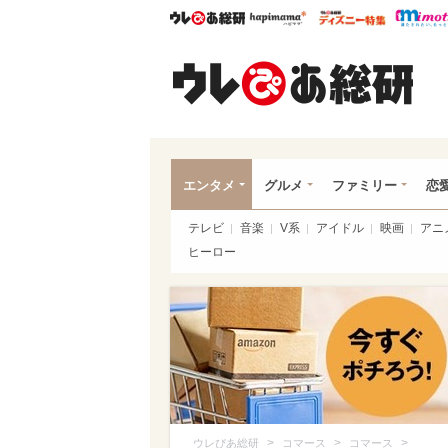
ウレぴあ総研
ハピママ*
ウレぴあ
ウレ
エンタメ
グルメ
ファミリー
恋
テレビ
音楽
V系
アイドル
映画
アニ
ヒーロー
>
>
>
ウレぴあ総研
コマース
コマース