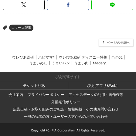
コマース記事
>
ページの先頭へ
ウレぴあ総研
|
ハピママ*
|
ウレぴあ総研 ディズニー特集
|
mimot.
|
うまいめし
|
うまいパン
|
うまい肉
|
Medery.
ぴあ関連サイト
チケットぴあ
ぴあ(アプリ&Web)
会社案内
プライバシーポリシー
アクセスデータの利用・著作権等
外部送信ポリシー
広告出稿・お取り組みのご相談・情報掲載・その他お問い合わせ
一般の読者の方・ユーザーの方からのお問い合わせ
Copyright (C) PIA Corporation. All Rights Reserved.