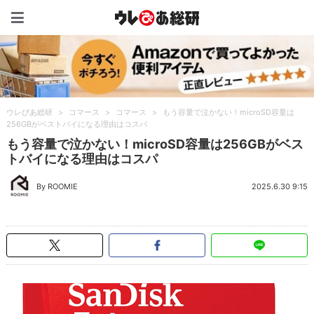
ウレぴあ総研（うれぴあ）
ウレぴあ総研
>
コマース
>
コマース
>
もう容量で泣かない！microSD容量は
256GBがベストバイになる理由はコスパ
もう容量で泣かない！microSD容量は256GBがベス
トバイになる理由はコスパ
By ROOMIE
2025.6.30 9:15