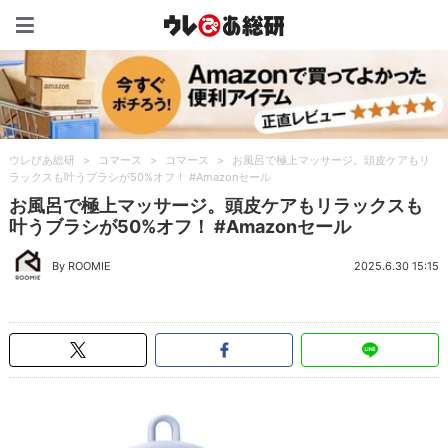
ウレぴあ総研（うれぴあ）
ウレぴあ総研
>
コマース
>
コマース
>
お風呂で極上マッサージ。頭皮ケアもリ
ラックスも叶うブラシが50%オフ！ #Amazonセール
お風呂で極上マッサージ。頭皮ケアもリラックスも
叶うブラシが50%オフ！ #Amazonセール
By ROOMIE
2025.6.30 15:15