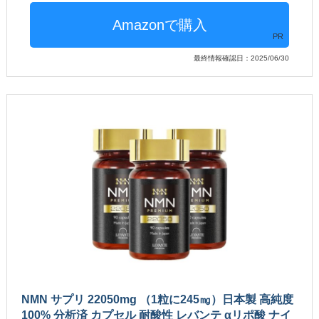
PR
最終情報確認日：2025/06/30
NMN サプリ 22050mg （1粒に245㎎）日本製 高純度
100% 分析済 カプセル 耐酸性 レバンテ αリポ酸 ナイ