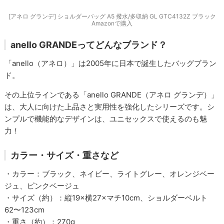
[アネロ グランデ] ショルダーバッグ A5 撥水/多収納 GL GTC4132Z ブラック
Amazonで購入
anello GRANDEってどんなブランド？
「anello（アネロ）」は2005年に日本で誕生したバッグブラン
ド。
その上位ラインである「anello GRANDE（アネロ グランデ）」
は、大人に向けた上品さと実用性を強化したシリーズです。シ
ンプルで機能的なデザインは、ユニセックスで使えるのも魅
力！
カラー・サイズ・重さなど
・カラー：ブラック、ネイビー、ライトグレー、オレンジベー
ジュ、ピンクベージュ
・サイズ（約）：縦19×横27×マチ10cm、ショルダーベルト
62〜123cm
・重さ（約）：270g