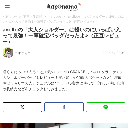
ハピママ*
ハピママ*
>
家事・生活術
>
おしゃれ
>
anelloの「大人ショルダー」は軽いのに
いっぱい入って最強！一軍確定バッグだったよ♪（正直レビュー）
anelloの「大人ショルダー」は軽いのにいっぱい入
って最強！一軍確定バッグだったよ♪（正直レビュ
ー）
ユキッ先生
2025.7.6 20:40
軽くてたっぷり入る！と人気の「anello GRANDE（アネロ グランデ）」
のショルダーバッグをレビュー！撥水加工や10個のポケットなど、機能
性ばっちりで大人カジュアルにぴったり♪実際に使って、詳しい使い心地
や収納力などをチェックしてみました。