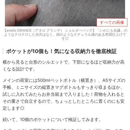
すべての画像
【anello GRANDE（アネロ グランデ） ショルダーバッグ】「いかにも化繊」の
ようなテロテロした光沢はなく、綿のようなナチュラル感のある杢調仕上げで
す◎
ポケットが10個も！気になる収納力を徹底検証
横から見ると台形のシルエットで、下部になるほど収納力が高
くなる設計です。
メインの荷室には500mlペットボトル（横置き）、A5サイズの
手帳、ミニサイズの縦置きマグボトルもすっきり収まるほか、
試しに入れてみたらお弁当箱まで入りました！荷物を入れると
その重さで自立するので、ちょっとしたところに置くのにも安
定します◎
続いて、10個のポケットについて検証してみます。