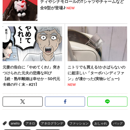
anello
アネロ
アネログランデ
ファッション
おしゃれ
バッグ
>