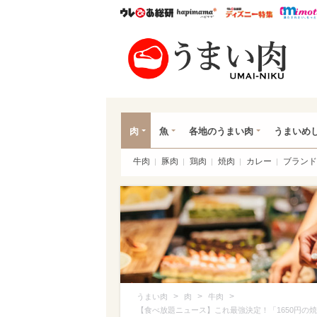
ウレぴあ総研
ハピママ*
ウレぴあ
うま
肉
魚
各地のうまい肉
うまいめ
牛肉
豚肉
鶏肉
焼肉
カレー
ブランド
>
>
>
うまい肉
肉
牛肉
【食べ放題ニュース】これ最強決定！「1650円の