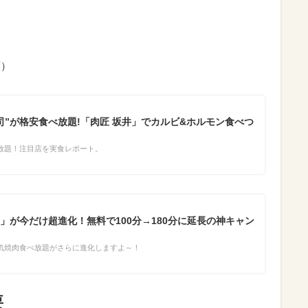
類）
司”が格安食べ放題!「肉匠 坂井」でカルビ&ホルモン食べつ
放題！注目店を実食レポート。
」が今だけ超進化！無料で100分→180分に延長の神キャン
気焼肉食べ放題がさらに進化しますよ～！
要