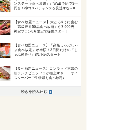
ンステーキ食べ放題」がWEB予約で3千
円台！神コスパチャンスを見逃すな～!!
【食べ放題ニュース】大とろ&うに含む
「高級寿司50品食べ放題」が3,900円！
神安プラン8月限定で提供スタート
【食べ放題ニュース】「高級しゃぶしゃ
ぶ食べ放題」が半額！3日間だけの「し
ゃぶ禅祭り」8/1予約スタート
【食べ放題ニュース】コンラッド東京の
新ランチビュッフェが極上すぎ…！オイ
スターバーで生牡蠣も食べ放題♪
続きを読み込む