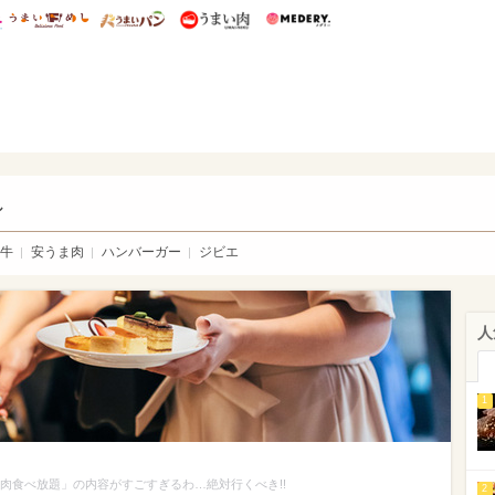
総研 ディズニー特集
mimot.
うまいめし
うまいパン
うまい肉
Medery.
い肉
し
牛
安うま肉
ハンバーガー
ジビエ
人
1
焼肉食べ放題」の内容がすごすぎるわ…絶対行くべき!!
2