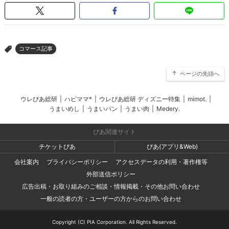
コマース記事
>
ページの先頭へ
ウレぴあ総研
|
ハピママ*
|
ウレぴあ総研 ディズニー特集
|
mimot.
|
うまいめし
|
うまいパン
|
うまい肉
|
Medery.
ぴあ関連サイト
チケットぴあ
ぴあ(アプリ&Web)
会社案内
プライバシーポリシー
アクセスデータの利用・著作権等
外部送信ポリシー
広告出稿・お取り組みのご相談・情報掲載・その他お問い合わせ
一般の読者の方・ユーザーの方からのお問い合わせ
Copyright (C) PIA Corporation. All Rights Reserved.