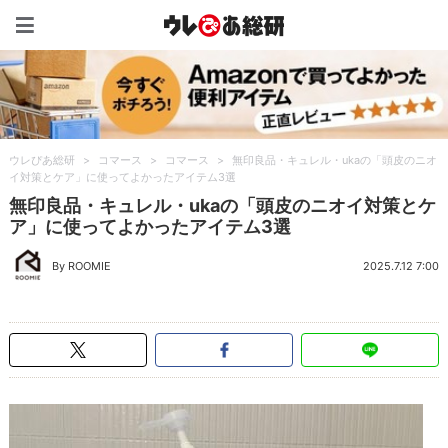
ウレぴあ総研（うれぴあ）
ウレぴあ総研
>
コマース
>
コマース
>
無印良品・キュレル・ukaの「頭皮のニオ
イ対策とケア」に使ってよかったアイテム3選
無印良品・キュレル・ukaの「頭皮のニオイ対策とケ
ア」に使ってよかったアイテム3選
By ROOMIE
2025.7.12 7:00