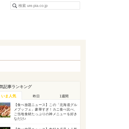
気記事ランキング
いま人気
昨日
1週間
【食べ放題ニュース】この「北海道グル
メブッフェ」豪華すぎ！カニ食べ比べ、
ご当地食材たっぷりの神メニューを好き
なだけ♪