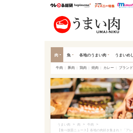
ウレぴあ総研
ハピママ*
ウレぴあ
うま
肉
魚
各地のうまい肉
うまいめ
牛肉
豚肉
鶏肉
焼肉
カレー
ブランド
>
>
>
うまい肉
肉
牛肉
【食べ放題ニュース】各地の肉好き集まれ！「アレン