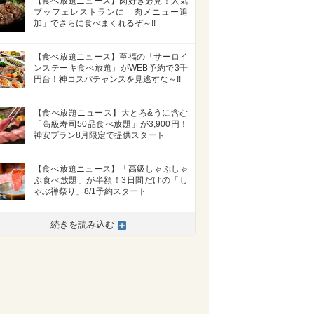
【食べ放題ニュース】肉好き必見！人気
ブッフェレストランに「肉メニュー追
加」でさらに食べまくれるぞ～!!
【食べ放題ニュース】至福の「サーロイ
ンステーキ食べ放題」がWEB予約で3千
円台！神コスパチャンスを見逃すな～!!
【食べ放題ニュース】大とろ&うに含む
「高級寿司50品食べ放題」が3,900円！
神安プラン8月限定で提供スタート
【食べ放題ニュース】「高級しゃぶしゃ
ぶ食べ放題」が半額！3日間だけの「し
ゃぶ禅祭り」8/1予約スタート
続きを読み込む