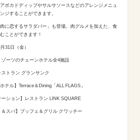
アボカドディップやサルサソースなどのアレンジメニュ
ンジすることができます。
肉に恋するサラダバー」も登場。肉グルメを加えた、食
むことができます！
10月31日（金）
リゾーツのチェーンホテル全4施設
レストラン グランサンク
errace＆Dining「ALL FLAGS」
ション】レストラン LINK SQUARE
ト＆スパ】ブッフェ＆グリル クワッチー