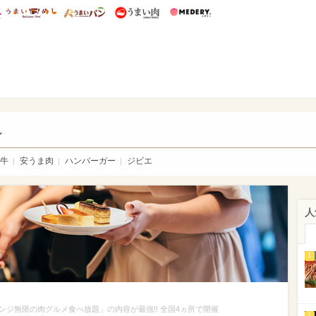
総研 ディズニー特集
mimot.
うまいめし
うまいパン
うまい肉
Medery.
い肉
し
牛
安うま肉
ハンバーガー
ジビエ
人
1
ジ無限の肉グルメ食べ放題」の内容が最強!! 全国4ヵ所で開催
2