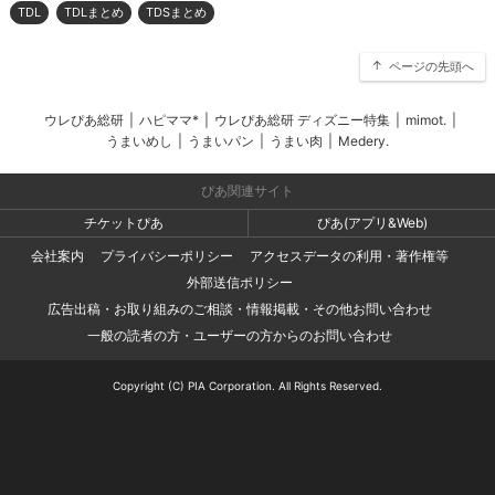
TDL
TDLまとめ
TDSまとめ
ページの先頭へ
ウレぴあ総研
|
ハピママ*
|
ウレぴあ総研 ディズニー特集
|
mimot.
|
うまいめし
|
うまいパン
|
うまい肉
|
Medery.
ぴあ関連サイト
チケットぴあ
ぴあ(アプリ&Web)
会社案内
プライバシーポリシー
アクセスデータの利用・著作権等
外部送信ポリシー
広告出稿・お取り組みのご相談・情報掲載・その他お問い合わせ
一般の読者の方・ユーザーの方からのお問い合わせ
Copyright (C) PIA Corporation. All Rights Reserved.