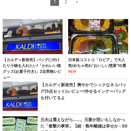
1
2
»