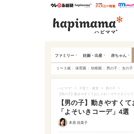
ウレぴあ総研
ハピママ*
ウレぴあ
ハピ
ファミリー
妊娠・出産
赤ちゃん
１〜３歳
保育園
幼稚園
男の子
女の子
>
>
>
ハピママ*
子育て・教育
男の子
【男の子】動きやすくておしゃれ！ママスタイリス
【男の子】動きやすくて
「よそいきコーデ」4選
本居 佳菜子