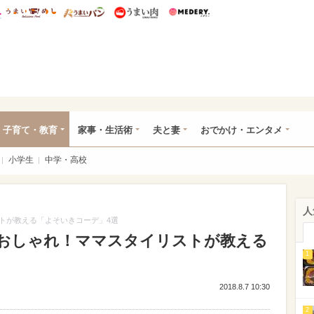
総研 ディズニー特集
mimot.
うまいめし
うまいパン
うまい肉
Medery.
ママ*
子育て・教育
家事・生活術
夫と妻
おでかけ・エンタメ
小学生
中学・高校
人
トが教える「よそいきコーデ」4選
おしゃれ！ママスタイリストが教える
1
2018.8.7 10:30
2