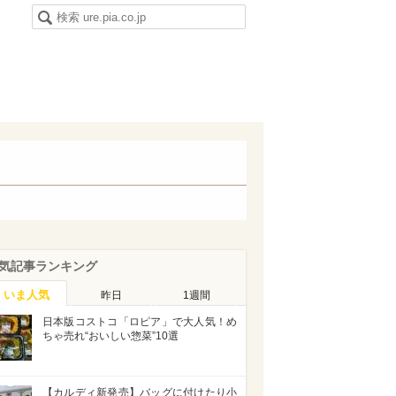
気記事ランキング
いま人気
昨日
1週間
日本版コストコ「ロピア」で大人気！め
ちゃ売れ“おいしい惣菜”10選
【カルディ新発売】バッグに付けたり小