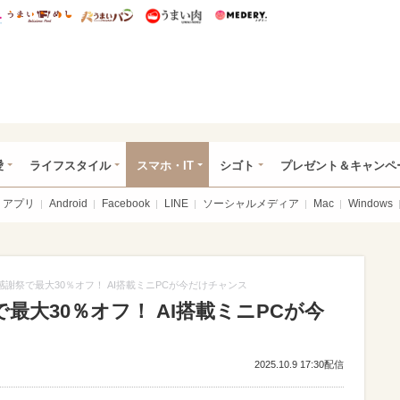
総研 ディズニー特集
mimot.
うまいめし
うまいパン
うまい肉
Medery.
ぴあ総研（うれぴあ）
愛
ライフスタイル
スマホ・IT
シゴト
プレゼント＆キャンペ
アプリ
Android
Facebook
LINE
ソーシャルメディア
Mac
Windows
ム感謝祭で最大30％オフ！ AI搭載ミニPCが今だけチャンス
で最大30％オフ！ AI搭載ミニPCが今
2025.10.9 17:30配信