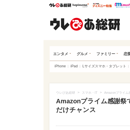
ウレぴあ総研
ハピママ*
ウレぴあ
ウレ
エンタメ
グルメ
ファミリー
恋
iPhone
iPad
Lサイズスマホ・タブレット
>
>
ウレぴあ総研
スマホ・IT
Amazonプライ
Amazonプライム感謝祭
だけチャンス