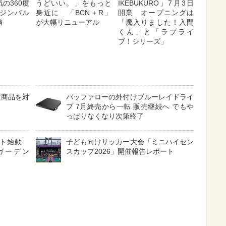
の360度
うどいい。」をもっと
IKEBUKURO」7月3日
ジンバル
身近に 「BCN＋R」
開業 オープニングは
格
が大幅リニューアル
「魔入りました！入間
くん」と「ラブライ
ブ！シリーズ」
定商品を対
バッファローの外付けブルーレイドライ
ブ 7月終売から一転 販売継続へ でもや
っぱりなくなり次第終了
クト始動
子ども向けサッカー大会「ミニハイセン
ガーデン
スカップ2026」開催報告レポート