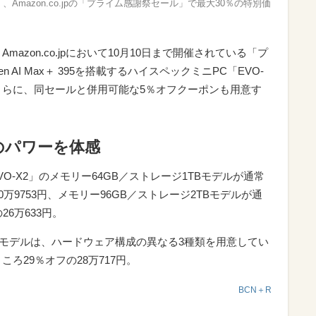
」、Amazon.co.jpの「プライム感謝祭セール」で最大30％の特別価
gyは、Amazon.co.jpにおいて10月10日まで開催されている「プ
AI Max＋ 395を搭載するハイスペックミニPC「EVO-
さらに、同セールと併用可能な5％オフクーポンも用意す
のパワーを体感
-X2」のメモリー64GB／ストレージ1TBモデルが通常
20万9753円、メモリー96GB／ストレージ2TBモデルが通
26万633円。
TBモデルは、ハードウェア構成の異なる3種類を用意してい
ころ29％オフの28万717円。
BCN＋R