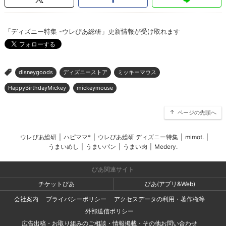
「ディズニー特集 -ウレぴあ総研」更新情報が受け取れます
disneygoods
ディズニーストア
ミッキーマウス
>
HappyBirthdayMickey
mickeymouse
ページの先頭へ
ウレぴあ総研
|
ハピママ*
|
ウレぴあ総研 ディズニー特集
|
mimot.
|
うまいめし
|
うまいパン
|
うまい肉
|
Medery.
ぴあ関連サイト
チケットぴあ
ぴあ(アプリ&Web)
会社案内
プライバシーポリシー
アクセスデータの利用・著作権等
外部送信ポリシー
広告出稿・お取り組みのご相談・情報掲載・その他お問い合わせ