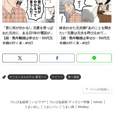
オリエンタルホテル 東京ベイ
スイーツ
食べ放題
>
ページの先頭へ
ウレぴあ総研
|
ハピママ*
|
ウレぴあ総研 ディズニー特集
|
mimot.
|
うまいめし
|
うまいパン
|
うまい肉
|
Medery.