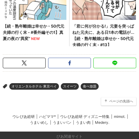
オリエンタルホテル 東京ベイ
スイーツ
食べ放題
>
ページの先頭へ
ウレぴあ総研
|
ハピママ*
|
ウレぴあ総研 ディズニー特集
|
mimot.
|
うまいめし
|
うまいパン
|
うまい肉
|
Medery.
ぴあ関連サイト