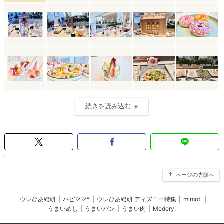
続きを読み込む
ページの先頭へ
ウレぴあ総研
|
ハピママ*
|
ウレぴあ総研 ディズニー特集
|
mimot.
|
うまいめし
|
うまいパン
|
うまい肉
|
Medery.