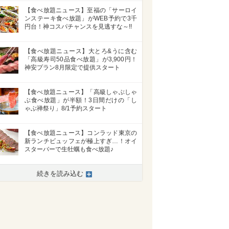
【食べ放題ニュース】至福の「サーロイ
ンステーキ食べ放題」がWEB予約で3千
円台！神コスパチャンスを見逃すな～!!
【食べ放題ニュース】大とろ&うに含む
「高級寿司50品食べ放題」が3,900円！
神安プラン8月限定で提供スタート
【食べ放題ニュース】「高級しゃぶしゃ
ぶ食べ放題」が半額！3日間だけの「し
ゃぶ禅祭り」8/1予約スタート
【食べ放題ニュース】コンラッド東京の
新ランチビュッフェが極上すぎ…！オイ
スターバーで生牡蠣も食べ放題♪
続きを読み込む