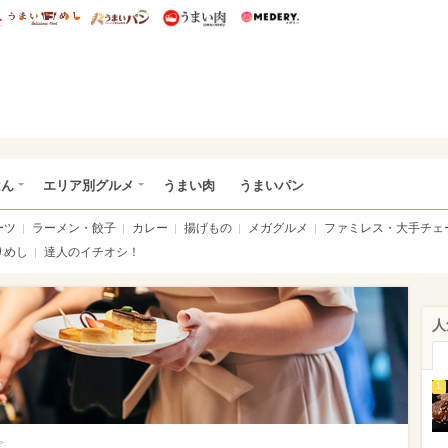
総研 ディズニー特集
mimot.
うまいめし
うまいパン
うまい肉
Medery.
いめし
はん
エリア別グルメ
うまい肉
うまいパン
ーツ
ラーメン・餃子
カレー
揚げもの
メガグルメ
ファミレス・大手チェ
りめし
達人のイチオシ！
人
1
>