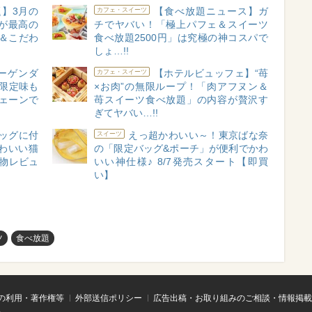
題】3月の
【食べ放題ニュース】ガ
カフェ・スイーツ
が最高の
チでヤバい！「極上パフェ＆スイーツ
＆こだわ
食べ放題2500円」は究極の神コスパで
しょ…!!
ハーゲンダ
【ホテルビュッフェ】“苺
カフェ・スイーツ
限定味も
×お肉”の無限ループ！「肉アフヌン＆
チェーンで
苺スイーツ食べ放題」の内容が贅沢す
ぎてヤバい…!!
ッグに付
えっ超かわいい～！東京ばな奈
スイーツ
わいい猫
の「限定バッグ&ポーチ」が便利でかわ
物レビュ
いい神仕様♪ 8/7発売スタート【即買
い】
ツ
食べ放題
の利用・著作権等
外部送信ポリシー
広告出稿・お取り組みのご相談・情報掲載