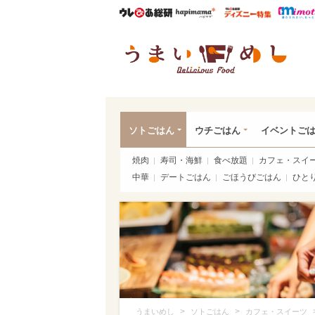
ウレぴあ総研
ハピママ*
ウレぴあ
うま
ソトごはん
ウチごはん
イベントご
焼肉
寿司・海鮮
食べ放題
カフェ・スイ
中華
デートごはん
ごほうびごはん
ひと
>
>
うまいめし
ソトごはん
カフェ・スイーツ