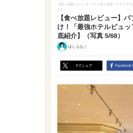
【食べ放題レビュー】パフェ作り放題！ステーキも
介】
【食べ放題レビュー】パ
け！「最強ホテルビュッ
底紹介】（写真 5/68）
ほし ななこ
Xでシェア
Faceboo