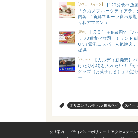
【120分食べ放
カフェ・スイーツ
「タカノフルーツティアラ」
内容！“新鮮フルーツ食べ放題
り和アフヌン”♪
【必見】＋869円で「
焼肉
ッツ8種食べ放題」！サンド＆
OKで最強コスパ!! 人気焼肉
提供
【カルディ新発売】バ
おしゃれ
けたり小物を入れたい！「か
グッズ（お菓子付き）」2点実
ー
>
オリエンタルホテル 東京ベイ
スイー
会社案内
プライバシーポリシー
アクセスデータ