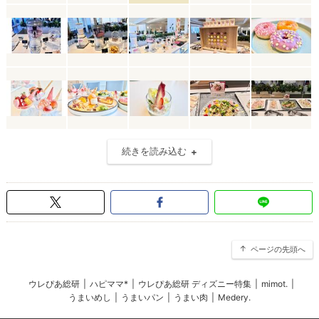
続きを読み込む
ページの先頭へ
ウレぴあ総研
|
ハピママ*
|
ウレぴあ総研 ディズニー特集
|
mimot.
|
うまいめし
|
うまいパン
|
うまい肉
|
Medery.