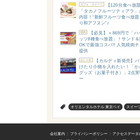
【120分食べ放
カフェ・スイーツ
「タカノフルーツティアラ」
内容！“新鮮フルーツ食べ放題
り和アフヌン”♪
【必見】＋869円で「
焼肉
ッツ8種食べ放題」！サンド＆
OKで最強コスパ!! 人気焼肉
提供
【カルディ新発売】バ
おしゃれ
けたり小物を入れたい！「か
グッズ（お菓子付き）」2点実
ー
>
オリエンタルホテル 東京ベイ
スイー
会社案内
プライバシーポリシー
アクセスデータ