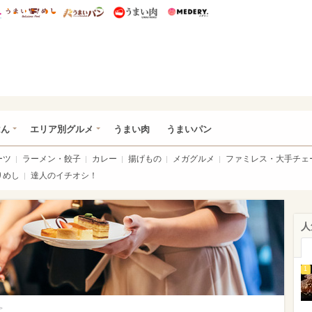
総研 ディズニー特集
mimot.
うまいめし
うまいパン
うまい肉
Medery.
いめし
はん
エリア別グルメ
うまい肉
うまいパン
ーツ
ラーメン・餃子
カレー
揚げもの
メガグルメ
ファミレス・大手チェ
りめし
達人のイチオシ！
人
1
>