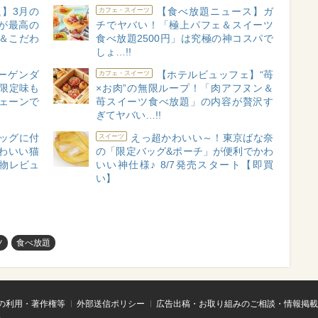
題】3月の
【食べ放題ニュース】ガ
カフェ・スイーツ
が最高の
チでヤバい！「極上パフェ＆スイーツ
＆こだわ
食べ放題2500円」は究極の神コスパで
しょ…!!
ハーゲンダ
【ホテルビュッフェ】“苺
カフェ・スイーツ
限定味も
×お肉”の無限ループ！「肉アフヌン＆
チェーンで
苺スイーツ食べ放題」の内容が贅沢す
ぎてヤバい…!!
ッグに付
えっ超かわいい～！東京ばな奈
スイーツ
わいい猫
の「限定バッグ&ポーチ」が便利でかわ
物レビュ
いい神仕様♪ 8/7発売スタート【即買
い】
ツ
食べ放題
の利用・著作権等
外部送信ポリシー
広告出稿・お取り組みのご相談・情報掲載