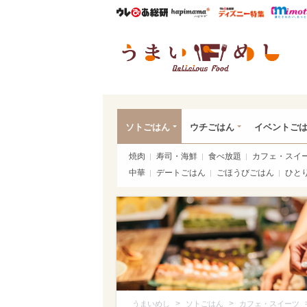
ウレぴあ総研
ハピママ*
ウレぴあ
うま
ソトごはん
ウチごはん
イベントご
焼肉
寿司・海鮮
食べ放題
カフェ・スイ
中華
デートごはん
ごほうびごはん
ひと
>
>
うまいめし
ソトごはん
カフェ・スイーツ