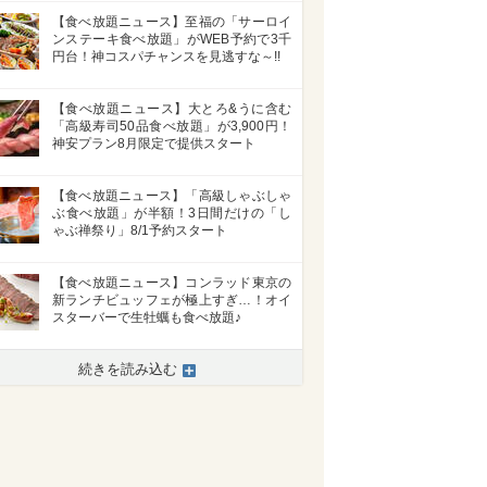
【食べ放題ニュース】至福の「サーロイ
ンステーキ食べ放題」がWEB予約で3千
円台！神コスパチャンスを見逃すな～!!
【食べ放題ニュース】大とろ&うに含む
「高級寿司50品食べ放題」が3,900円！
神安プラン8月限定で提供スタート
【食べ放題ニュース】「高級しゃぶしゃ
ぶ食べ放題」が半額！3日間だけの「し
ゃぶ禅祭り」8/1予約スタート
【食べ放題ニュース】コンラッド東京の
新ランチビュッフェが極上すぎ…！オイ
スターバーで生牡蠣も食べ放題♪
続きを読み込む