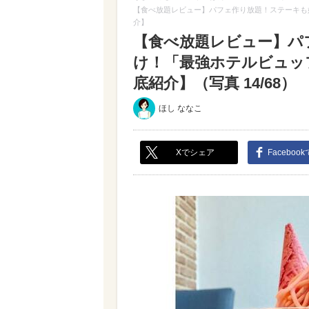
【食べ放題レビュー】パフェ作り放題！ステーキも
介】
【食べ放題レビュー】パ
け！「最強ホテルビュッ
底紹介】（写真 14/68）
ほし ななこ
Xでシェア
Faceboo