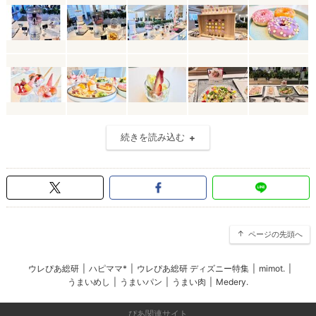
続きを読み込む
ページの先頭へ
ウレぴあ総研
|
ハピママ*
|
ウレぴあ総研 ディズニー特集
|
mimot.
|
うまいめし
|
うまいパン
|
うまい肉
|
Medery.
ぴあ関連サイト