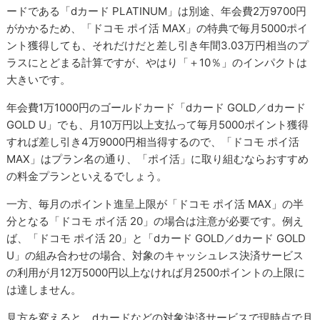
ードである「dカード PLATINUM」は別途、年会費2万9700円
がかかるため、「ドコモ ポイ活 MAX」の特典で毎月5000ポイ
ント獲得しても、それだけだと差し引き年間3.03万円相当のプ
ラスにとどまる計算ですが、やはり「＋10％」のインパクトは
大きいです。
年会費1万1000円のゴールドカード「dカード GOLD／dカード
GOLD U」でも、月10万円以上支払って毎月5000ポイント獲得
すれば差し引き4万9000円相当得するので、「ドコモ ポイ活
MAX」はプラン名の通り、「ポイ活」に取り組むならおすすめ
の料金プランといえるでしょう。
一方、毎月のポイント進呈上限が「ドコモ ポイ活 MAX」の半
分となる「ドコモ ポイ活 20」の場合は注意が必要です。例え
ば、「ドコモ ポイ活 20」と「dカード GOLD／dカード GOLD
U」の組み合わせの場合、対象のキャッシュレス決済サービス
の利用が月12万5000円以上なければ月2500ポイントの上限に
は達しません。
見方を変えると、dカードなどの対象決済サービスで現時点で月