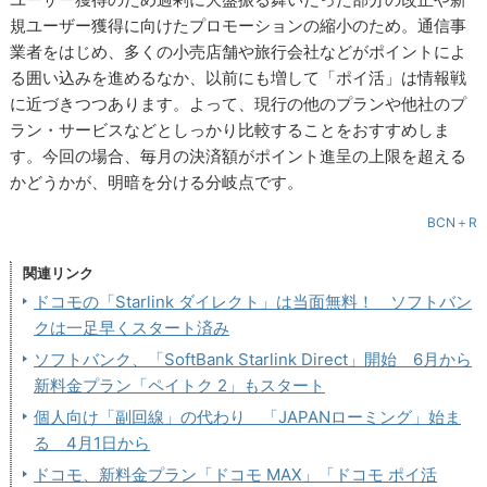
規ユーザー獲得に向けたプロモーションの縮小のため。通信事
業者をはじめ、多くの小売店舗や旅行会社などがポイントによ
る囲い込みを進めるなか、以前にも増して「ポイ活」は情報戦
に近づきつつあります。よって、現行の他のプランや他社のプ
ラン・サービスなどとしっかり比較することをおすすめしま
す。今回の場合、毎月の決済額がポイント進呈の上限を超える
かどうかが、明暗を分ける分岐点です。
BCN＋R
関連リンク
ドコモの「Starlink ダイレクト」は当面無料！ ソフトバン
クは一足早くスタート済み
ソフトバンク、「SoftBank Starlink Direct」開始 6月から
新料金プラン「ペイトク 2」もスタート
個人向け「副回線」の代わり 「JAPANローミング」始ま
る 4月1日から
ドコモ、新料金プラン「ドコモ MAX」「ドコモ ポイ活