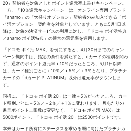
20」契約者を対象としたポイント還元率上乗せキャンペーン。
一方、「10％還元キャンペーン」は、オンライン専用ブランド
「ahamo」の「大盛りオプション」契約者のみ加入できる「ポ
イ活オプション」契約者を対象としています。ともに5月1日以
降は、対象の決済サービスの利用に対し、「ドコモ ポイ活特典
／ahamo ポイ活特典」の通常の還元率を適用します。
「ドコモ ポイ活 MAX」を例にすると、4月30日までのキャン
ペーン期間中は、指定の条件を満たすと、dカードの種別を問わ
ず、通常のポイント還元率＋10％だったところ、5月1日以降
は、カード種別ごとに＋10％／＋5％／＋3％となり、プラチナ
カードの「dカード PLATINUM」以外は還元率がダウンしま
す。
同様に、「ドコモ ポイ活 20」は一律＋5％だったところ、カー
ド種別ごとに＋5％／＋2％／＋1％に変わります。月あたりの
進呈ポイント上限数は変更なく、「ドコモ ポイ活 MAX」は
5000ポイント、「ドコモ ポイ活 20」は2500ポイントです。
本来はカード所有にステータスを求める層に向けたプラチナカ