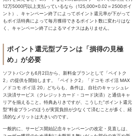
12万5000円以上支払っているなら（125,000×0.02＝2500ポイ
ント）、キャンペーン終了によってポイント還元率が下がって
もポイ活特典によって毎月獲得できるポイント数に変わりはな
く、キャンペーン終了によるマイナスはありません。
ポイント還元型プランは「損得の見極
め」が必要
ソフトバンクも6月2日から、新料金プランとして「ペイトク
2」の提供を開始します。「ペイトク2」「ドコモ ポイ活 MAX
／ドコモ ポイ活 20」どちらも、条件は、自社のキャッシュレ
ス決済サービス（クレジットカード・コード決済）と通信キャ
リアを揃えること。特典ありきですが、こうした“ポイント還元
型”料金プランのほうが実質負担が少なくて済むことが多く、経
済的なメリットは大きいのです。
一般的に、サービス開始記念キャンペーンの改定・見直しは、
ユーザー獲得のため過剰に大盤振る舞いだった部分の改正や新