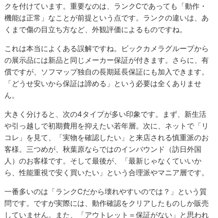
クを付けています。重要なのは、ランクCであっても「動作・
機能は正常」なことが前提という点です。ランクの違いは、あ
くまで傷の目立ち方など、外観評価によるものですね。
これは本当によくある誤解ですね。ビックカメラグループから
の展示品には新品と同じメーカー保証が付きます。さらに、有
償ですが、ソフマップ独自の長期延長保証にも加入できます。
「どうせ安いから保証は諦める」という必要は全くありませ
ん。
大きく分けると、次の4タイプが多い印象です。まず、新生活
や引っ越しで初期費用を抑えたい若年層。次に、ネットで「リ
コレ」を見て、「実物を確認したい」と来店される慎重派のお
客様。三つめが、秋葉原ならではのインバウンド（訪日外国
人）のお客様です。そして最後が、「最新じゃなくていいか
ら、性能重視で安く買いたい」という合理派やマニア層です。
一番多いのは「ランクCだから壊れやすいのでは？」という質
問です。ですが実際には、動作確認をクリアしたものしか販売
していません。また、「アウトレット＝保証がない」と思われ