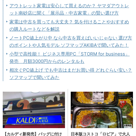
アウトレット家電は安心して買えるのか？ ヤマダアウトレ
ット南砂店に聞く「展示品・中古家電」の賢い選び方
家電は中古を買っても大丈夫？ 気を付けることやおすすめ
の購入ルートなどを解説
ノートPC値上がり中 なら中古を買えばいいじゃない 選び方
のポイントや人気モデル ソフマップAKIBAで聞いてみた！
小型で高性能！ ビジネス専用PC「STORM for business」
発売 月額3000円からのレンタルも
相次ぐPC値上げ でも中古はまだお買い得 どれぐらい安い？
ソフマップで聞いてみた