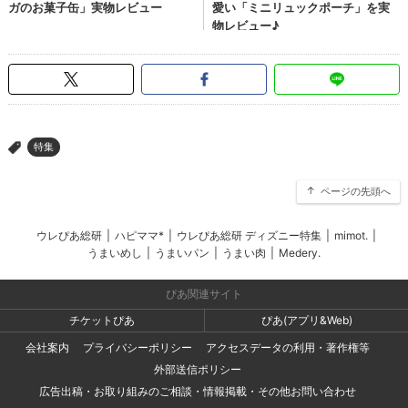
特集
>
ページの先頭へ
ウレぴあ総研
|
ハピママ*
|
ウレぴあ総研 ディズニー特集
|
mimot.
|
うまいめし
|
うまいパン
|
うまい肉
|
Medery.
ぴあ関連サイト
チケットぴあ
ぴあ(アプリ&Web)
会社案内
プライバシーポリシー
アクセスデータの利用・著作権等
外部送信ポリシー
広告出稿・お取り組みのご相談・情報掲載・その他お問い合わせ