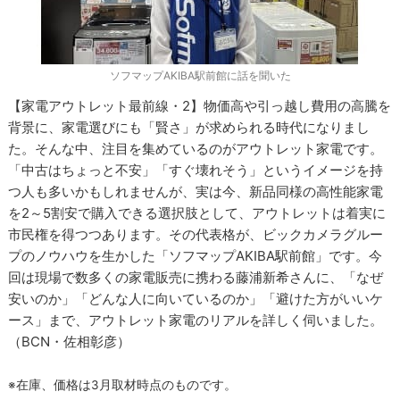
ソフマップAKIBA駅前館に話を聞いた
【家電アウトレット最前線・2】物価高や引っ越し費用の高騰を
背景に、家電選びにも「賢さ」が求められる時代になりまし
た。そんな中、注目を集めているのがアウトレット家電です。
「中古はちょっと不安」「すぐ壊れそう」というイメージを持
つ人も多いかもしれませんが、実は今、新品同様の高性能家電
を2～5割安で購入できる選択肢として、アウトレットは着実に
市民権を得つつあります。その代表格が、ビックカメラグルー
プのノウハウを生かした「ソフマップAKIBA駅前館」です。今
回は現場で数多くの家電販売に携わる藤浦新希さんに、「なぜ
安いのか」「どんな人に向いているのか」「避けた方がいいケ
ース」まで、アウトレット家電のリアルを詳しく伺いました。
（BCN・佐相彰彦）
※在庫、価格は3月取材時点のものです。