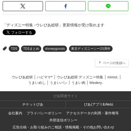
「ディズニー特集 -ウレぴあ総研」更新情報が受け取れます
TDS
TDSまとめ
disneygoods
東京ディズニーシー25周年
>
ページの先頭へ
ウレぴあ総研
|
ハピママ*
|
ウレぴあ総研 ディズニー特集
|
mimot.
|
うまいめし
|
うまいパン
|
うまい肉
|
Medery.
ぴあ関連サイト
チケットぴあ
ぴあ(アプリ&Web)
会社案内
プライバシーポリシー
アクセスデータの利用・著作権等
外部送信ポリシー
広告出稿・お取り組みのご相談・情報掲載・その他お問い合わせ