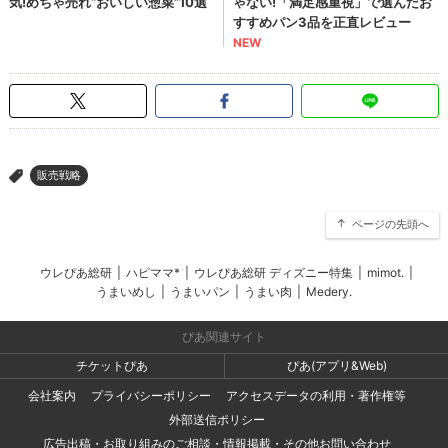
販売戦略
>
ページの先頭へ
ウレぴあ総研
|
ハピママ*
|
ウレぴあ総研 ディズニー特集
|
mimot.
|
うまいめし
|
うまいパン
|
うまい肉
|
Medery.
ぴあ関連サイト
チケットぴあ
ぴあ(アプリ&Web)
会社案内
プライバシーポリシー
アクセスデータの利用・著作権等
外部送信ポリシー
広告出稿・お取り組みのご相談・情報掲載・その他お問い合わせ