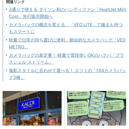
関連リンク
3通りで使える ダイソン初のハンディファン「HushJet Mini
Cool」先行販売開始へ
カメラバッグの概念を変える、「VEO LITE」で撮るも持つ
もスマートに
軽量で日常の持ち運びに便利、都会的なカメラバッグ「VEO
METRO」
カメラバッグの新定番！ 軽量で普段使いOKのハクバ「プラ
スシェル ストリーム」
撮影スタイルに合わせて選べる！ エツミの「f.64カメラバッ
グ3種」