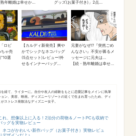
務を経て、ライターに。自分や友人の経験をもとに恋愛記事をメインに執筆
ション、美容、映画。ディズニーリゾートの近くで生まれ育ったため、ディ
とがストレス発散法なディズニー女子。
これ、想像以上に入る！2泊分の荷物＆ノートPCも収納で
バッグを実物レビュー
】ネコがかわいい新作バッグ（お菓子付き）実物レビュ
りデザインだよ♪