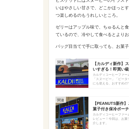
ビスケットにはスヌーピーのイラスト
いはやさしい甘さで、どこかほっとす
つ楽しめるのもうれしいところ。
ゼリーはアップル味で、ちゅるんと食
ているので、冷やして食べるとよりお
バッグ目当てで手に取っても、お菓子
【カルディ新作】ス
いすぎる！即買い級
カルディコーヒーファーム（
「スヌーピー」「ピータ
にも使える、おすすめの“
【PEANUTS新
菓子付き保冷ポーチ
カルディコーヒーファーム（
レビュー！今回は、お菓
介します。