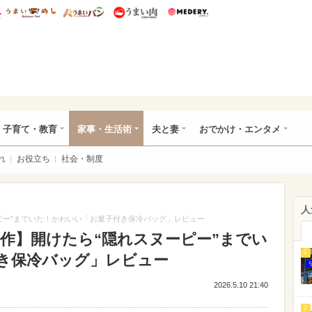
総研 ディズニー特集
mimot.
うまいめし
うまいパン
うまい肉
Medery.
ママ*
子育て・教育
家事・生活術
夫と妻
おでかけ・エンタメ
れ
お役立ち
社会・制度
人
ーピー”までいた！かわいい「お菓子付き保冷バッグ」レビュー
S新作】開けたら“隠れスヌーピー”までい
1
き保冷バッグ」レビュー
2026.5.10 21:40
2