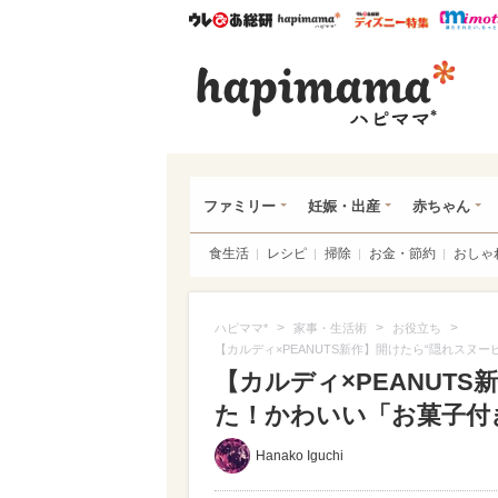
ウレぴあ総研
ハピママ*
ウレぴあ
ハピ
ファミリー
妊娠・出産
赤ちゃん
食生活
レシピ
掃除
お金・節約
おしゃ
>
>
>
ハピママ*
家事・生活術
お役立ち
【カルディ×PEANUTS新作】開けたら“隠れスヌ
【カルディ×PEANUT
た！かわいい「お菓子付
Hanako Iguchi