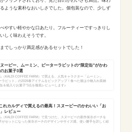
がプリントされており、見た目のかわいさも満点。味わ
るような素朴なおいしさでした。個包装なので、少しず
べやすい軽やかな口あたり。フルーティーですっきりし
いしく味わえそうです。
までしっかり満足感があるセットでした！
ヌーピー、ムーミン、ピーターラビットの“限定缶”がかわ
のお菓子3選
KALDI COFFEE FARM）で買える、人気キャラクター「ムーミン」
ーラビット」の2026春アイテムをピックアップ！食べた後は小物入れ収納
缶＆箱入りお菓子”3点を徹底レビューします♪
作】これカルディで買えるの最高！スヌーピーのかわいい「お
」レビュー
KALDI COFFEE FARM）で見つけた、スヌーピーの新作保冷ポーチを
子がセットになった保冷ポーチのデザインやサイズ感、使い勝手を詳しく紹