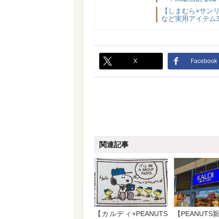
【しまむら×サン
など実用アイテム
X
Facebook
関連記事
【カルディ×PEANUTS
【PEANUT