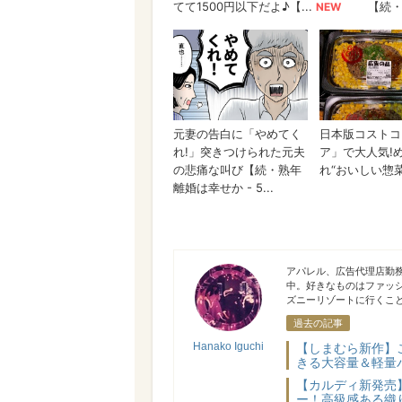
Hanako Iguchi
アパレル、広告代理店勤
中。好きなものはファッ
ズニーリゾートに行くこ
過去の記事
Hanako Iguchi
【しまむら新作】
きる大容量＆軽量
【カルディ新発売
ー！高級感ある織