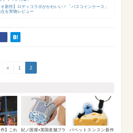
リオ新作】ロディコラボがかわいい！「パスコインケース」
3点を実物レビュー
«
1
2
S新作】これ
紀ノ国屋×英国老舗ブラ
パペットスンスン新作