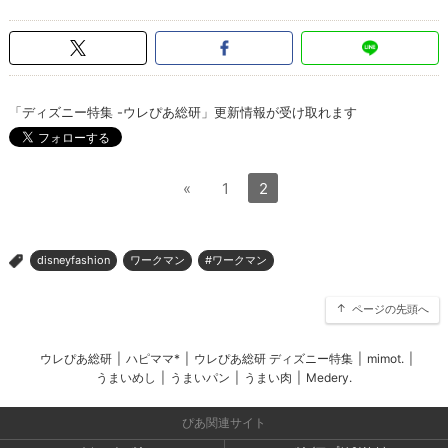
「ディズニー特集 -ウレぴあ総研」更新情報が受け取れます
«
1
2
disneyfashion
ワークマン
#ワークマン
>
ページの先頭へ
ウレぴあ総研
|
ハピママ*
|
ウレぴあ総研 ディズニー特集
|
mimot.
|
うまいめし
|
うまいパン
|
うまい肉
|
Medery.
ぴあ関連サイト