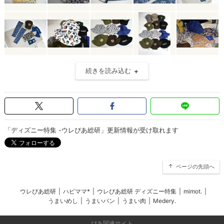
続きを読み込む
「ディズニー特集 -ウレぴあ総研」更新情報が受け取れます
ページの先頭へ
ウレぴあ総研
|
ハピママ*
|
ウレぴあ総研 ディズニー特集
|
mimot.
|
うまいめし
|
うまいパン
|
うまい肉
|
Medery.
ぴあ関連サイト