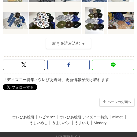
続きを読み込む
「ディズニー特集 -ウレぴあ総研」更新情報が受け取れます
ページの先頭へ
ウレぴあ総研
|
ハピママ*
|
ウレぴあ総研 ディズニー特集
|
mimot.
|
うまいめし
|
うまいパン
|
うまい肉
|
Medery.
ぴあ関連サイト