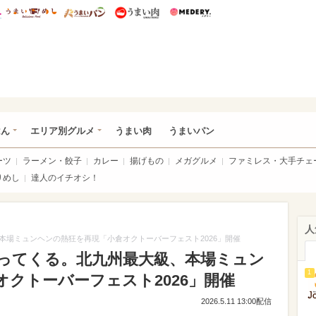
総研 ディズニー特集
mimot.
うまいめし
うまいパン
うまい肉
Medery.
いめし
はん
エリア別グルメ
うまい肉
うまいパン
ーツ
ラーメン・餃子
カレー
揚げもの
メガグルメ
ファミレス・大手チェ
りめし
達人のイチオシ！
人
本場ミュンヘンの熱狂を再現「小倉オクトーバーフェスト2026」開催
ってくる。北九州最大級、本場ミュン
1
クトーバーフェスト2026」開催
2026.5.11 13:00配信