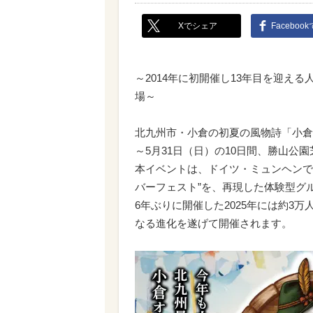
Xでシェア
Faceboo
～2014年に初開催し13年目を迎え
場～
北九州市・小倉の初夏の風物詩「小倉オク
～5月31日（日）の10日間、勝山
本イベントは、ドイツ・ミュンヘンで
バーフェスト”を、再現した体験型グ
6年ぶりに開催した2025年には約3
なる進化を遂げて開催されます。