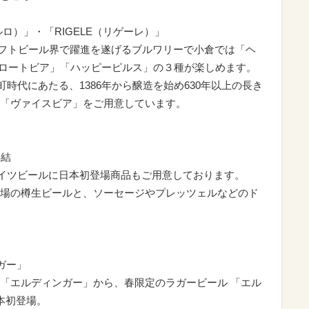
ルロ）」・「RIGELE（リゲーレ）」
ラフトビール界で躍進を遂げるブルワリーで小倉では「ヘ
リンロートビア」「ハッピーピルス」の３種が楽しめます。
町時代にあたる、1386年から醸造を始め630年以上の長き
「ヴァイスビア」をご用意しています。
集結
のドイツビールに日本初登場商品もご用意しております。
場の樽生ビールと、ソーセージやプレッツェルなどのド
ガー」
「エルディンガー」から、春限定のラガービール 「エル
本初登場。