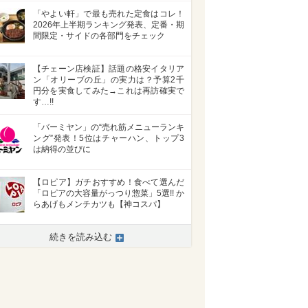
「やよい軒」で最も売れた定食はコレ！
2026年上半期ランキング発表、定番・期
間限定・サイドの各部門をチェック
【チェーン店検証】話題の格安イタリア
ン「オリーブの丘」の実力は？予算2千
円分を実食してみた→これは再訪確実で
す…!!
「バーミヤン」の“売れ筋メニューランキ
ング”発表！5位はチャーハン、トップ3
は納得の並びに
【ロピア】ガチおすすめ！食べて選んだ
「ロピアの大容量がっつり惣菜」5選!! か
らあげもメンチカツも【神コスパ】
続きを読み込む