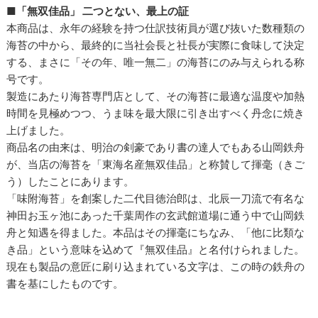
■「無双佳品」 二つとない、最上の証
本商品は、永年の経験を持つ仕訳技術員が選び抜いた数種類の
海苔の中から、最終的に当社会長と社長が実際に食味して決定
する、まさに「その年、唯一無二」の海苔にのみ与えられる称
号です。
製造にあたり海苔専門店として、その海苔に最適な温度や加熱
時間を見極めつつ、うま味を最大限に引き出すべく丹念に焼き
上げました。
商品名の由来は、明治の剣豪であり書の達人でもある山岡鉄舟
が、当店の海苔を「東海名産無双佳品」と称賛して揮毫（きご
う）したことにあります。
「味附海苔」を創案した二代目徳治郎は、北辰一刀流で有名な
神田お玉ヶ池にあった千葉周作の玄武館道場に通う中で山岡鉄
舟と知遇を得ました。本品はその揮毫にちなみ、「他に比類な
き品」という意味を込めて『無双佳品』と名付けられました。
現在も製品の意匠に刷り込まれている文字は、この時の鉄舟の
書を基にしたものです。