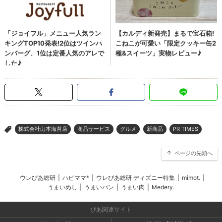
株式会社山本海苔店
商品サービス
グルメ
新商品
PR TIMES
>
ページの先頭へ
ウレぴあ総研
|
ハピママ*
|
ウレぴあ総研 ディズニー特集
|
mimot.
|
うまいめし
|
うまいパン
|
うまい肉
|
Medery.
ぴあ関連サイト