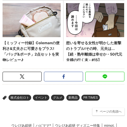
株式会社ロト
イベント
グルメ
新商品
PR TIMES
>
ページの先頭へ
ウレぴあ総研
|
ハピママ*
|
ウレぴあ総研 ディズニー特集
|
mimot.
|