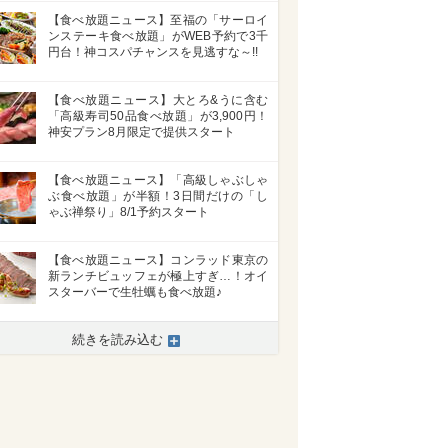
【食べ放題ニュース】至福の「サーロイ
ンステーキ食べ放題」がWEB予約で3千
円台！神コスパチャンスを見逃すな～!!
【食べ放題ニュース】大とろ&うに含む
「高級寿司50品食べ放題」が3,900円！
神安プラン8月限定で提供スタート
【食べ放題ニュース】「高級しゃぶしゃ
ぶ食べ放題」が半額！3日間だけの「し
ゃぶ禅祭り」8/1予約スタート
【食べ放題ニュース】コンラッド東京の
新ランチビュッフェが極上すぎ…！オイ
スターバーで生牡蠣も食べ放題♪
続きを読み込む