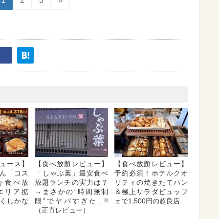
1
2
3
»
ュース】
【食べ放題レビュー】
【食べ放題レビュー】
ん「コス
「​​しゃぶ葉」最安食べ
予約必須！ホテルクオ
キ食べ放
放題ランチの実力は？
リティの焼きたてパン
エリア拡
→まさかの“時間無制
＆極上サラダビュッフ
くしかな
限”でヤバすぎた…!!
ェで1,500円の超良店
（正直レビュー）