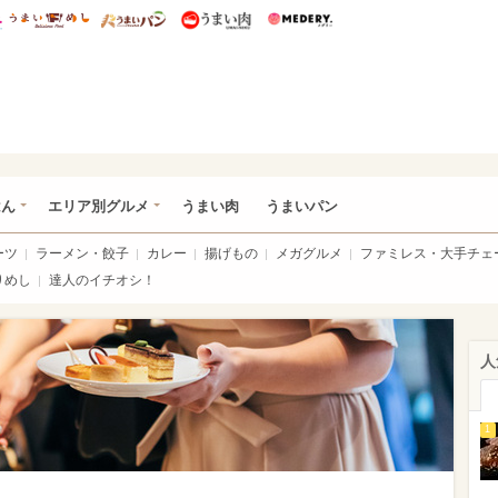
総研 ディズニー特集
mimot.
うまいめし
うまいパン
うまい肉
Medery.
いめし
はん
エリア別グルメ
うまい肉
うまいパン
ーツ
ラーメン・餃子
カレー
揚げもの
メガグルメ
ファミレス・大手チェ
りめし
達人のイチオシ！
人
1