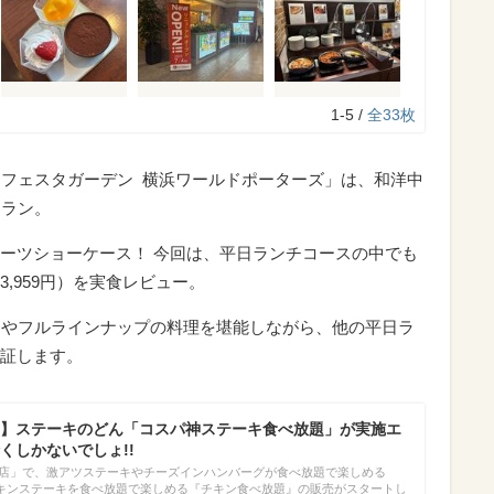
1-5 /
全33枚
「フェスタガーデン 横浜ワールドポーターズ」は、和洋中
トラン。
ーツショーケース！ 今回は、平日ランチコースの中でも
,959円）を実食レビュー。
ツやフルラインナップの料理を堪能しながら、他の平日ラ
証します。
】ステーキのどん「コスパ神ステーキ食べ放題」が実施エ
くしかないでしょ!!
場店」で、激アツステーキやチーズインハンバーグが食べ放題で楽しめる
キンステーキを食べ放題で楽しめる『チキン食べ放題』の販売がスタートし