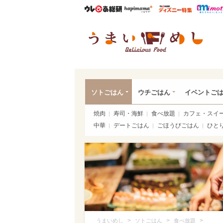
ウレぴあ総研
ハピママ*
ウレぴあ
うま
ソトごはん
ウチごはん
イベントご
焼肉
寿司・海鮮
食べ放題
カフェ・スイ
中華
デートごはん
ごほうびごはん
ひと
>
>
>
うまいめし
ソトごはん
食べ放題