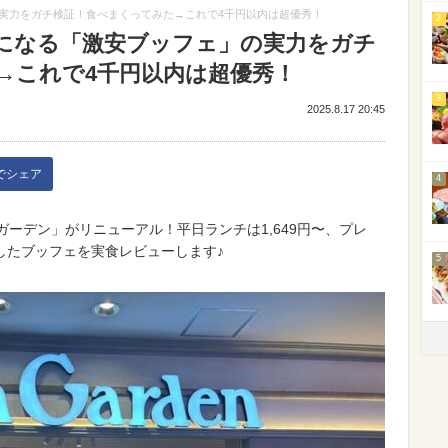
実力をガチ検証！食べまくってみた→これで4千円以内は超優秀！
2
になる「激安ブッフェ」の実力をガチ
→これで4千円以内は超優秀！
3
2025.8.17 20:45
kでシェア
4
ガーデン」がリニューアル！平日ランチは1,649円〜、プレ
したブッフェを実食レビューします♪
5