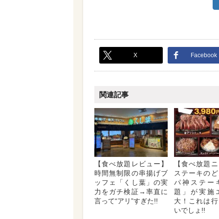
X
Facebook
関連記事
【食べ放題レビュー】
【食べ放題ニ
時間無制限の串揚げブ
ステーキのど
ッフェ「くし葉」の実
パ神ステー
力をガチ検証→率直に
題」が実施
言って“アリ”すぎた!!
大！これは行
いでしょ!!