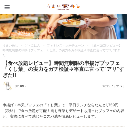
うまいめし
うまいめし
>
ソトごはん
>
ファミレス・大手チェーン
>
【食べ放題レビュー】
時間無制限の串揚げブッフェ「くし葉」の実力をガチ検証→率直に言って“アリ”すぎ
た!!
【食べ放題レビュー】時間無制限の串揚げブッフェ
「くし葉」の実力をガチ検証→率直に言って“アリ”す
ぎた!!
SYURI.F
2025.7.5 21:25
串揚げ・串天ブッフェの「くし葉」で、平日ランチならなんと1,759円
（税込）で食べ放題が可能！肉も野菜もデザートも揃ったブッフェの内容
と、実際に食べて感じたコスパ感を徹底レビューします。