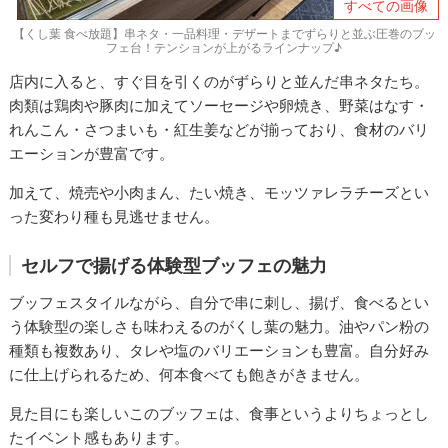
すべての画像
【くし葉 食べ放題】串ネタ・一品料理・デザートまでずらりと並ぶ圧巻のブッ
フェ台！テンションが上がるラインナップ♪
店内に入ると、すぐ目を引くのがずらりと並んだ串ネタたち。
肉類は鶏肉や豚肉に加えてソーセージや卵焼き、野菜はなす・
れんこん・さつまいも・紅生姜などが揃っており、食材のバリ
エーションが豊富です。
加えて、焼売や小肉まん、たい焼き、モッツァレラチーズとい
った変わり種も見逃せません。
セルフで揚げる体験型ブッフェの魅力
ブッフェスタイルながら、自分で串に刺し、揚げ、食べるとい
う体験型の楽しさも味わえるのがくし葉の魅力。油やパン粉の
種類も複数あり、タレや塩のバリエーションも豊富。自分好み
に仕上げられるため、何本食べても飽きがきません。
見た目にも楽しいこのブッフェは、食事というよりちょっとし
たイベント感もあります。