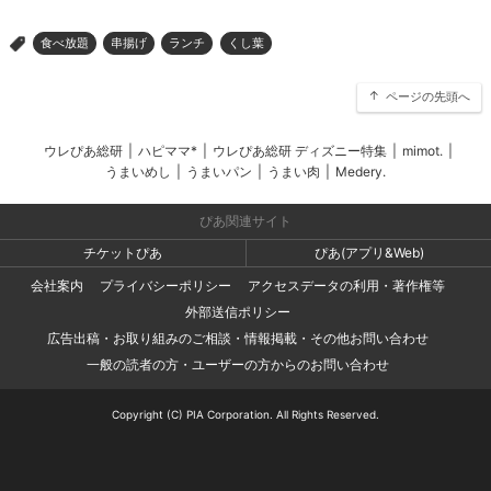
食べ放題
串揚げ
ランチ
くし葉
>
ページの先頭へ
ウレぴあ総研
|
ハピママ*
|
ウレぴあ総研 ディズニー特集
|
mimot.
|
うまいめし
|
うまいパン
|
うまい肉
|
Medery.
ぴあ関連サイト
チケットぴあ
ぴあ(アプリ&Web)
会社案内
プライバシーポリシー
アクセスデータの利用・著作権等
外部送信ポリシー
広告出稿・お取り組みのご相談・情報掲載・その他お問い合わせ
一般の読者の方・ユーザーの方からのお問い合わせ
Copyright (C) PIA Corporation. All Rights Reserved.