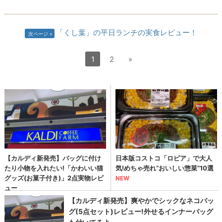
「くし葉」の平日ランチの実食レビュー！
次ページ
1
2
»