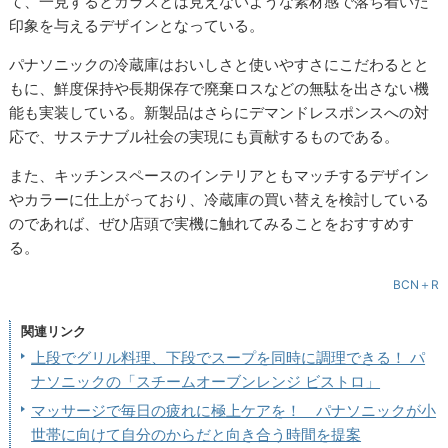
て、一見するとガラスとは見えないような素材感で落ち着いた
印象を与えるデザインとなっている。
パナソニックの冷蔵庫はおいしさと使いやすさにこだわるとと
もに、鮮度保持や長期保存で廃棄ロスなどの無駄を出さない機
能も実装している。新製品はさらにデマンドレスポンスへの対
応で、サステナブル社会の実現にも貢献するものである。
また、キッチンスペースのインテリアともマッチするデザイン
やカラーに仕上がっており、冷蔵庫の買い替えを検討している
のであれば、ぜひ店頭で実機に触れてみることをおすすめす
る。
BCN＋R
関連リンク
上段でグリル料理、下段でスープを同時に調理できる！ パ
ナソニックの「スチームオーブンレンジ ビストロ」
マッサージで毎日の疲れに極上ケアを！ パナソニックが小
世帯に向けて自分のからだと向き合う時間を提案