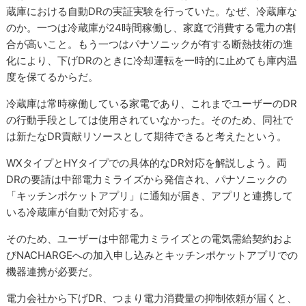
蔵庫における自動DRの実証実験を行っていた。なぜ、冷蔵庫な
のか。一つは冷蔵庫が24時間稼働し、家庭で消費する電力の割
合が高いこと。もう一つはパナソニックが有する断熱技術の進
化により、下げDRのときに冷却運転を一時的に止めても庫内温
度を保てるからだ。
冷蔵庫は常時稼働している家電であり、これまでユーザーのDR
の行動手段としては使用されていなかった。そのため、同社で
は新たなDR貢献リソースとして期待できると考えたという。
WXタイプとHYタイプでの具体的なDR対応を解説しよう。両
DRの要請は中部電力ミライズから発信され、パナソニックの
「キッチンポケットアプリ」に通知が届き、アプリと連携して
いる冷蔵庫が自動で対応する。
そのため、ユーザーは中部電力ミライズとの電気需給契約およ
びNACHARGEへの加入申し込みとキッチンポケットアプリでの
機器連携が必要だ。
電力会社から下げDR、つまり電力消費量の抑制依頼が届くと、