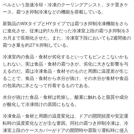
ベルという急速冷却・冷凍のクーリングアシスト、タテ置きケ
ース、霜つき抑制冷凍などの機能を搭載している。
新製品のWXタイプとHYタイプでは霜つき抑制冷凍機能をさら
に進化させ、従来は約1カ月だった冷凍室上段の霜つき抑制を3
カ月まで長期化させた。また、冷凍室下段においても2週間後の
霜つき量を約27％抑制している。
冷凍室内の食品・食材が劣化するといってもピンとこないかも
しれない。実は食品・食材の霜つきが、劣化に大きな影響を与
えるのだ。霜は冷凍食品・食材そのものと周囲に温度差が生じ
ることで、食品・食材から水分が抜け、その水分が食材や食品
の包装内に氷となって付着するものである。
水分が抜けた食品・食材は乾燥し、酸素に触れると脂質や成分
が酸化して冷凍焼けの原因にもなる。
冷凍食品・食材と周囲の温度変化は、ドアの開閉頻度や安定運
転時の温度変化などが主な要因。同社の霜つき抑制冷凍は、冷
凍室上段のケースカバーがドアの開閉時や霜取り運転時に侵入