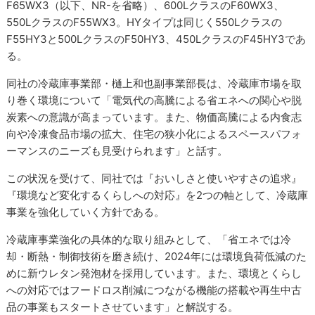
F65WX3（以下、NR-を省略）、600LクラスのF60WX3、
550LクラスのF55WX3。HYタイプは同じく550Lクラスの
F55HY3と500LクラスのF50HY3、450LクラスのF45HY3であ
る。
同社の冷蔵庫事業部・樋上和也副事業部長は、冷蔵庫市場を取
り巻く環境について「電気代の高騰による省エネへの関心や脱
炭素への意識が高まっています。また、物価高騰による内食志
向や冷凍食品市場の拡大、住宅の狭小化によるスペースパフォ
ーマンスのニーズも見受けられます」と話す。
この状況を受けて、同社では『おいしさと使いやすさの追求』
『環境など変化するくらしへの対応』を2つの軸として、冷蔵庫
事業を強化していく方針である。
冷蔵庫事業強化の具体的な取り組みとして、「省エネでは冷
却・断熱・制御技術を磨き続け、2024年には環境負荷低減のた
めに新ウレタン発泡材を採用しています。また、環境とくらし
への対応ではフードロス削減につながる機能の搭載や再生中古
品の事業もスタートさせています」と解説する。