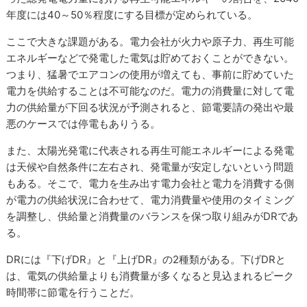
年度には40～50％程度にする目標が定められている。
ここで大きな課題がある。電力会社が火力や原子力、再生可能
エネルギーなどで発電した電気は貯めておくことができない。
つまり、猛暑でエアコンの使用が増えても、事前に貯めていた
電力を供給することは不可能なのだ。電力の消費量に対して電
力の供給量が下回る状況が予測されると、節電要請の発出や最
悪のケースでは停電もありうる。
また、太陽光発電に代表される再生可能エネルギーによる発電
は天候や自然条件に左右され、発電量が安定しないという問題
もある。そこで、電力を生み出す電力会社と電力を消費する側
が電力の供給状況に合わせて、電力消費量や使用のタイミング
を調整し、供給量と消費量のバランスを保つ取り組みがDRであ
る。
DRには『下げDR』と『上げDR』の2種類がある。下げDRと
は、電気の供給量よりも消費量が多くなると見込まれるピーク
時間帯に節電を行うことだ。