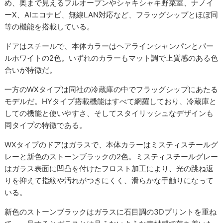
め、奥まで見えるフルオープンやシャキシャキ野菜室、ナノイ
ーX、AIエコナビ、無線LAN対応など、フラッグシップとほぼ同
等の機能を搭載している。
ドアはスチールで、本体カラーはヘアラインシャンパンとパー
ルホワイトの2色。いずれのカラーもマット調で上質感のある色
合いが特徴だ。
一方のWXタイプは同社の冷蔵庫の中でフラッグシップにあたる
モデルだ。HYタイプ搭載機能はすべて網羅しており、冷蔵庫と
しての機能と使いやすさ、そしてスタイリッシュなデザインも
同タイプの特徴である。
WXタイプのドアはガラスで、本体カラーはミスティスチールグ
レーと新色のストーンブラックの2色。ミスティスチールグレー
はガラス表面に凹凸を付けたフロスト加工により、光の跳ね返
りを抑えて指紋や汚れがつきにくく、滑らかな手触りになって
いる。
新色のストーンブラックはガラスに石目調の3Dプリントを重ね