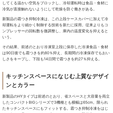
してくる温かい空気をブロックし、冷却運転時は食品・食材に
冷気が直接触れないようにして乾燥を防ぐ働きがある。
新製品の霜つき抑制冷凍は、この上段ケースカバーに加えて冷
却運転をより細かく制御する技術を新たに採用。従来よりもコ
ンプレッサーの回転数を微調整し、庫内の温度変化を抑えると
いう。
その結果、前述のとおり冷凍室上段に保存した冷凍食品・食材
は90日後でも霜つきを約80％抑え、長期間の冷凍保存でもおい
しさをキープし、下段も14日間で霜つきを約27％抑える。
キッチンスペースになじむ上質なデザイ
ンとカラー
新製品のHYタイプは前述のとおり、省スペースと大容量を両立
したコンパクトBIGシリーズで3機種とも横幅は65cm。限られ
たキッチンスペースにもフィットする。霜つき抑制冷凍をはじ