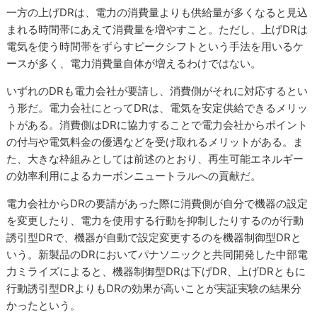
一方の上げDRは、電力の消費量よりも供給量が多くなると見込
まれる時間帯にあえて消費量を増やすこと。ただし、上げDRは
電気を使う時間帯をずらすピークシフトという手法を用いるケ
ースが多く、電力消費量自体が増えるわけではない。
いずれのDRも電力会社が要請し、消費側がそれに対応するとい
う形だ。電力会社にとってDRは、電気を安定供給できるメリッ
トがある。消費側はDRに協力することで電力会社からポイント
の付与や電気料金の優遇などを受け取れるメリットがある。ま
た、大きな枠組みとしては前述のとおり、再生可能エネルギー
の効率利用によるカーボンニュートラルへの貢献だ。
電力会社からDRの要請があった際に消費側が自分で機器の設定
を変更したり、電力を使用する行動を抑制したりするのが行動
誘引型DRで、機器が自動で設定変更するのを機器制御型DRと
いう。新製品のDRにおいてパナソニックと共同開発した中部電
力ミライズによると、機器制御型DRは下げDR、上げDRともに
行動誘引型DRよりもDRの効果が高いことが実証実験の結果分
かったという。