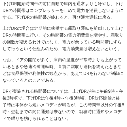
下げDR開始時間帯の前に自動で庫内を通常よりも冷やし、下げ
DRの時間帯はコンプレッサーを止めて電力を消費しないように
する。下げDRの時間帯が終わると、再び通常運転に戻る。
上げDRの場合は定期的に稼働する霜取り運転を前倒しして上げ
DRの時間帯に行い、その時間帯の電力消費量を増やす。霜取り
の回数が増えるわけではなく、電力が余っている時間帯にずら
して行うという仕組みのため、電力消費量は増えないという。
なお、ドアの開閉が多く、庫内の温度が平常時よりも上がって
いるときや急速冷凍運転時、直前に霜取り運転を終えたときな
どは食品保護や利便性の観点から、あえてDRを行わない制御に
なっているとのことである。
DRが実施される時間帯については、上げDRが主に午前9時～午
後2時頃で、下げDRは午後4時～午後8時頃。DR対応開始と終
了時は本体から短いメロディが鳴るが、この時間帯以外の午後8
時～翌朝までの間に通知は来ないので、就寝時に通知やメロデ
ィで眠りを妨げられることはない。