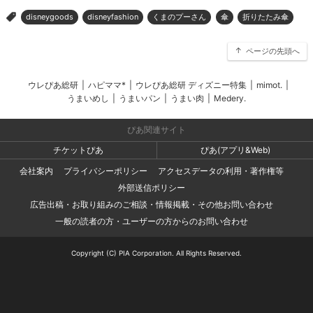
disneygoods
disneyfashion
くまのプーさん
傘
折りたたみ傘
>
ページの先頭へ
ウレぴあ総研
|
ハピママ*
|
ウレぴあ総研 ディズニー特集
|
mimot.
|
うまいめし
|
うまいパン
|
うまい肉
|
Medery.
ぴあ関連サイト
チケットぴあ
ぴあ(アプリ&Web)
会社案内
プライバシーポリシー
アクセスデータの利用・著作権等
外部送信ポリシー
広告出稿・お取り組みのご相談・情報掲載・その他お問い合わせ
一般の読者の方・ユーザーの方からのお問い合わせ
Copyright (C) PIA Corporation. All Rights Reserved.