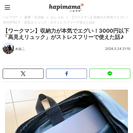
ハピママ*
ハピママ*
>
家事・生活術
>
おしゃれ
>
【ワークマン】収納力が本気でエグい！
3000円以下「高見えリュック」がストレスフリーで使えた話♪
【ワークマン】収納力が本気でエグい！3000円以下
「高見えリュック」がストレスフリーで使えた話♪
めあこ
2026.5.24 21:10