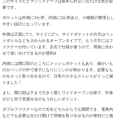
このサイズだとマジックテープは留められない点だけ注意が必
要です。
ポケットは外側に3か所、内側に2か所あり、小物類の整理もし
やすい設計になっています。
外側は正面に1つ、サイドに2つ。サイドポケットの片方はペッ
トボトルなどを入れられるオープンタイプで、もう片方にはフ
ァスナーが付いています。左右で仕様が違うので、用途に合わ
せて使い分けできるのが便利♪
内側には開口部のところにメッシュポケットもあり、細かいも
のがバッグの中で迷子になりにくいのが助かります。必要なも
のをさっと取り出せるので、日常の小さなストレスがぐっと減
りました！
また、開口部は下まで大きく開くワイドオープン仕様で、中身
がひと目で見渡せるのもうれしいポイント。
ダブルファスナーなので左右どちらからでも開閉でき、電車内
などでも必要な分だけ開けて荷物を取り出せるのが便利だと感