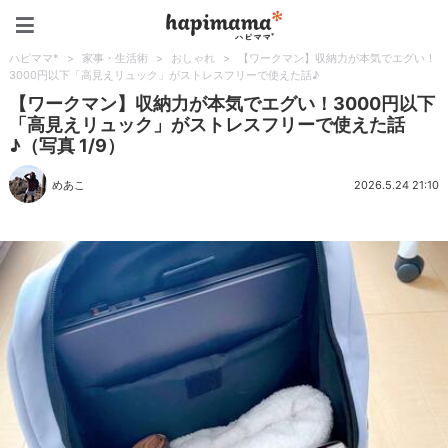
ハピママ*
ハピママ*
>
家事・生活術
>
おしゃれ
>
【ワークマン】収納力が本気でエグい！
3000円以下「高見えリュック」がストレスフリーで使えた話♪
【ワークマン】収納力が本気でエグい！3000円以下
「高見えリュック」がストレスフリーで使えた話
♪（写真 1/9）
めあこ
2026.5.24 21:10