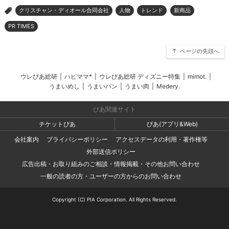
クリスチャン・ディオール合同会社
人物
トレンド
新商品
>
PR TIMES
ページの先頭へ
ウレぴあ総研
|
ハピママ*
|
ウレぴあ総研 ディズニー特集
|
mimot.
|
うまいめし
|
うまいパン
|
うまい肉
|
Medery.
ぴあ関連サイト
チケットぴあ
ぴあ(アプリ&Web)
会社案内
プライバシーポリシー
アクセスデータの利用・著作権等
外部送信ポリシー
広告出稿・お取り組みのご相談・情報掲載・その他お問い合わせ
一般の読者の方・ユーザーの方からのお問い合わせ
Copyright (C) PIA Corporation. All Rights Reserved.