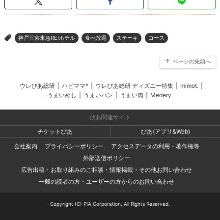
神戸三宮東急REIホテル
食べ放題
ステーキ
コース
>
ページの先頭へ
ウレぴあ総研
|
ハピママ*
|
ウレぴあ総研 ディズニー特集
|
mimot.
|
うまいめし
|
うまいパン
|
うまい肉
|
Medery.
ぴあ関連サイト
チケットぴあ
ぴあ(アプリ&Web)
会社案内
プライバシーポリシー
アクセスデータの利用・著作権等
外部送信ポリシー
広告出稿・お取り組みのご相談・情報掲載・その他お問い合わせ
一般の読者の方・ユーザーの方からのお問い合わせ
Copyright (C) PIA Corporation. All Rights Reserved.