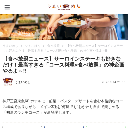
うまいめし
うまいめし
>
ソトごはん
>
食べ放題
>
【食べ放題ニュース】サーロインステー
キも好きなだけ！最高すぎる「コース料理×食べ放題」の神企画やるよ～!!
【食べ放題ニュース】サーロインステーキも好きな
だけ！最高すぎる「コース料理×食べ放題」の神企画
やるよ～!!
うまいめし
2026.5.14 21:55
神戸三宮東急REIホテルに、前菜・パスタ・デザートを含む本格的なコー
ス構成でありながら、メイン3種を“何度でも”おかわり自由で楽しめる
「初夏のランチコース」が新登場します。