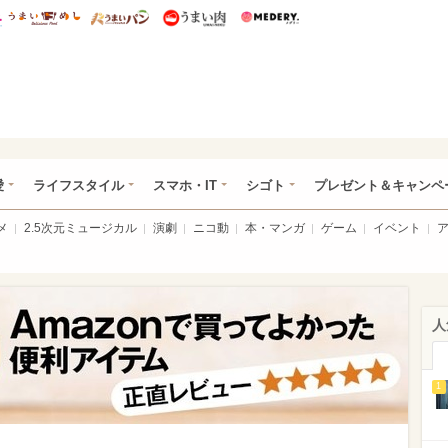
総研 ディズニー特集
mimot.
うまいめし
うまいパン
うまい肉
Medery.
ぴあ総研（うれぴあ）
愛
ライフスタイル
スマホ・IT
シゴト
プレゼント＆キャンペ
メ
2.5次元ミュージカル
演劇
ニコ動
本・マンガ
ゲーム
イベント
人
1