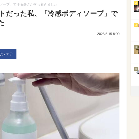
2
ソープ」で汗＆暑さが落ち着きました
トだった私、「冷感ボディソープ」で
た
3
2026.5.15 8:00
4
kでシェア
5