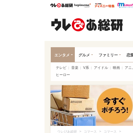
ウレぴあ総研
ハピママ*
ウレぴあ
ウレ
エンタメ
グルメ
ファミリー
恋
テレビ
音楽
V系
アイドル
映画
アニ
ヒーロー
>
>
>
ウレぴあ総研
コマース
コマース