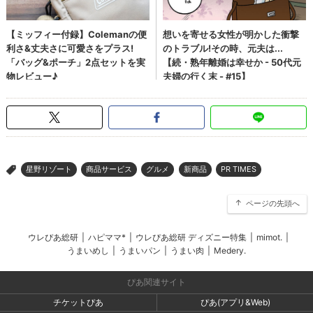
星野リゾート
商品サービス
グルメ
新商品
PR TIMES
>
ページの先頭へ
ウレぴあ総研
|
ハピママ*
|
ウレぴあ総研 ディズニー特集
|
mimot.
|
うまいめし
|
うまいパン
|
うまい肉
|
Medery.
ぴあ関連サイト
チケットぴあ
ぴあ(アプリ&Web)