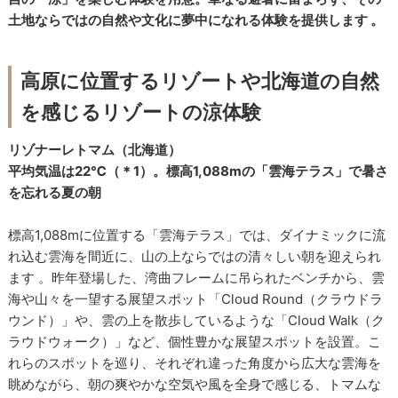
土地ならではの自然や文化に夢中になれる体験を提供します 。
高原に位置するリゾートや北海道の自然
を感じるリゾートの涼体験
リゾナーレトマム（北海道）
平均気温は22℃（＊1）。標高1,088mの「雲海テラス」で暑さ
を忘れる夏の朝
標高1,088mに位置する「雲海テラス」では、ダイナミックに流
れ込む雲海を間近に、山の上ならではの清々しい朝を迎えられ
ます 。昨年登場した、湾曲フレームに吊られたベンチから、雲
海や山々を一望する展望スポット「Cloud Round（クラウドラ
ウンド）」や、雲の上を散歩しているような「Cloud Walk（ク
ラウドウォーク）」など、個性豊かな展望スポットを設置。こ
れらのスポットを巡り、それぞれ違った角度から広大な雲海を
眺めながら、朝の爽やかな空気や風を全身で感じる、トマムな