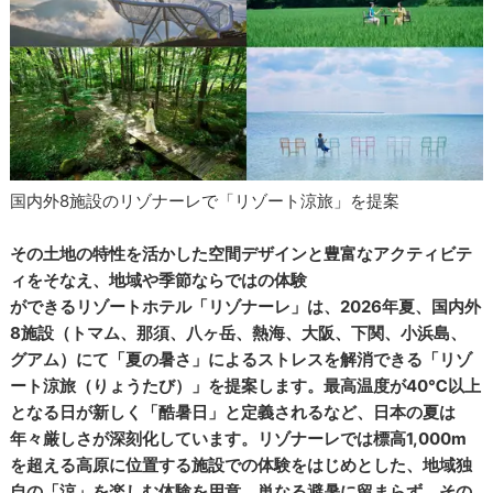
国内外8施設のリゾナーレで「リゾート涼旅」を提案
その土地の特性を活かした空間デザインと豊富なアクティビテ
ィをそなえ、地域や季節ならではの体験
ができるリゾートホテル「リゾナーレ」は、2026年夏、国内外
8施設（トマム、那須、八ヶ岳、熱海、大阪、下関、小浜島、
グアム）にて「夏の暑さ」によるストレスを解消できる「リゾ
ート涼旅（りょうたび）」を提案します。最高温度が40℃以上
となる日が新しく「酷暑日」と定義されるなど、日本の夏は
年々厳しさが深刻化しています。リゾナーレでは標高1,000m
を超える高原に位置する施設での体験をはじめとした、地域独
自の「涼」を楽しむ体験を用意。単なる避暑に留まらず、その