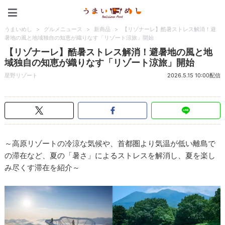
うまいめし
うまいめし
>
グルメニュース
>
新商品
>
【リゾナーレ】酷暑ストレス解消！避
暑地の風と地域独自の知恵が織りなす「リゾート涼旅」開始
【リゾナーレ】酷暑ストレス解消！避暑地の風と地
域独自の知恵が織りなす「リゾート涼旅」開始
星野リゾート
2026.5.15 10:00配信
～高原リゾートの冷涼な気候や、首都圏より気温が低い離島で
の滞在など、夏の「暑さ」によるストレスを解消し、夏を楽し
み尽くす滞在を紹介～