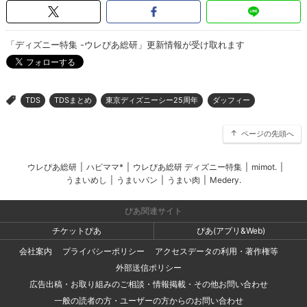
「ディズニー特集 -ウレぴあ総研」更新情報が受け取れます
TDS
TDSまとめ
東京ディズニーシー25周年
ダッフィー
>
ページの先頭へ
ウレぴあ総研
|
ハピママ*
|
ウレぴあ総研 ディズニー特集
|
mimot.
|
うまいめし
|
うまいパン
|
うまい肉
|
Medery.
ぴあ関連サイト
チケットぴあ
ぴあ(アプリ&Web)
会社案内
プライバシーポリシー
アクセスデータの利用・著作権等
外部送信ポリシー
広告出稿・お取り組みのご相談・情報掲載・その他お問い合わせ
一般の読者の方・ユーザーの方からのお問い合わせ