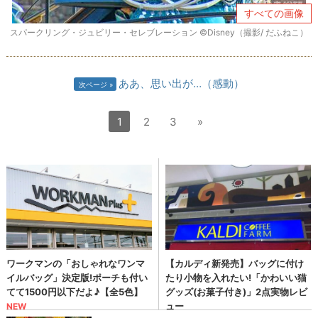
すべての画像
スパークリング・ジュビリー・セレブレーション ©Disney（撮影/ だふねこ）
ああ、思い出が…（感動）
次ページ
1
2
3
»